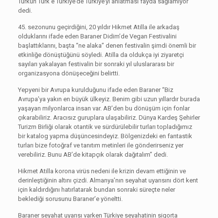
Türkün Türk’e Türkiye’de Türkiye’yi anlatması fayda sağlamıyor”
dedi.
45. sezonunu geçirdiğini, 20 yıldır Hikmet Atilla ile arkadaş
olduklarını ifade eden Baraner Didim’de Vegan Festivalini
başlattıklarını, başta “ne alaka” denen festivalin şimdi önemli bir
etkinliğe dönüştüğünü söyledi. Atilla da oldukça iyi ziyaretçi
sayıları yakalayan festivalin bir sonraki yıl uluslararası bir
organizasyona dönüşeceğini belirtti.
Yepyeni bir Avrupa kurulduğunu ifade eden Baraner “Biz
Avrupa’ya yakın en büyük ülkeyiz. Benim gibi uzun yıllardır burada
yaşayan milyonlarca insan var. AB’den bu dönüşüm için fonlar
çıkarabiliriz. Aracısız guruplara ulaşabiliriz. Dünya Kardeş Şehirler
Turizm Birliği olarak otantik ve sürdürülebilir turları topladığımız
bir katalog yapma düşüncesindeyiz. Bölgenizdeki en fantastik
turları bize fotoğraf ve tanıtım metinleri ile gönderirseniz yer
verebiliriz. Bunu AB’de kitapçık olarak dağıtalım” dedi.
Hikmet Atilla korona virüs nedeni ile krizin devam ettiğinin ve
derinleştiğinin altını çizdi. Almanya’nın seyahat uyarısını dört kent
için kaldırdığını hatırlatarak bundan sonraki süreçte neler
beklediği sorusunu Baraner’e yöneltti.
Baraner seyahat uyarısı varken Türkiye seyahatinin sigorta