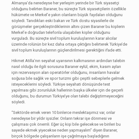
Almanya’da neredeyse her yerleşim yerinde bir Türk siyasetçi
olduğunu belirten Baraner, bu süreçte Türk siyasetçilerin özellikle
hükümete ve Merkel’e yakın olanların büyük faydaları olduğunu
söyledi. Tanıdıkları eski bakan ve Türk dostu siyasilerle de
görüşmeler gerçekleştirdiklerinin altını çizen Baraner bu kişilerin
Merkel’e doğrudan telefonla ulaşabilen kişiler olduğunu
vurguladı. Bu süreçte sivil toplum kuruluşlarının karar alıcılar
üzerinde rolünün bir kez daha ortaya çıktığını belirterek Türkiye’de
sivil toplum kuruluşlarının güçlendirilmesi gerektiğini ifade etti.
Hikmet Atilla’nın seyahat uyarısının kalkmasının ardından talebin
nasıl olduğu ile ilgili sorusuna Baraner eylül, ekim, kasım ayları
için rezervasyon alan operatörler olduğunu, insanların havalar
soğusa bile sağlık ve spor turizmi gibi çeşitli sebeplerle gelmek
isteyeceklerini söyledi. Türkiye seyahati dönüşünde test
yapılması gibi zorunluluk hallerinin başka ülkeler için de geçerli
olduğunu, bu durumun Türkiye’ye olan talebi değiştirmeyeceğini
söyledi.
“Sektörde emek veren 10 binlerce meslektaşımız var, onlar
neredeyse bir yıldır işsizler. Onların tekrar işe dönmesi ve
çalışması çok önemli. Eğer üç kişi bile gelecekse ve birileri bu
sayede ekmek yiyecekse neden yapmayalım” diyen Baraner,
birçok bölgede çalışanların işe çağrılmaya başladığının