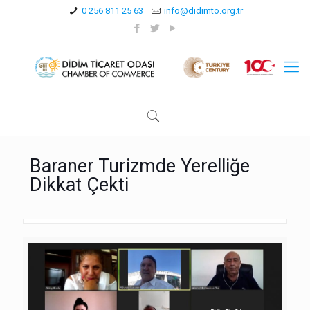
0 256 811 25 63
info@didimto.org.tr
Baraner Turizmde Yerelliğe
Dikkat Çekti