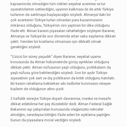
kapsamında olmadığını tüm riskleri seyahat acentesi ve tur
operatörlerinin üstlendiğini, uyarının kalkması ile de artık Türkiye
turlarının da satılmaya başlayacağını söyledi. Almanya’daki bir
çok acentenin Türkiye turları olmadan para kazanmasının
imkânsız olduğunu, Türkiye’nin ciro yaptıran bir ülke olduğunu
ifade etti. Alınan kararın piyasaları rahatlattığını söyleyen Baraner,
Almanya ve Türkiye’de son dönemde artan vaka sayılarına dikkati
çekti. Yeniden bir kısıtlama olmaması için dikkatli olmak
gerektiğini söyledi.
“Üzücü bir süreç yaşadık” diyen Baraner, seyahat uyarısı
konusunda da Alman hükümetinde görüş ayrılıkları olduğuna
dikkati çekti. Alman nüfusunun yaşlı olduğunu, politikaların da
yaşlı nüfusa göre belirlendiğini söyledi. Son bir aydır Türkiye
siyasetinin çok sert ve dış politikanın da kritik olduğunu hatırlattı.
Bir kesim rahatlama beklerken sıkı tedbirler konmasını isteyen
kişilerin de olduğunun altını çizdi.
2 haftalık süreçte Türkiye duyarlı davranırsa, maske ve mesafe
dikkat edebilirse her şey düzelebilir dedi. Alman Federal Sağlık
Bakanının aşı çalışmaları konusunda olağanüstü neticeler
alındığını, neredeyse bittiğini ifade eden bir açıklama yaptığını
bunun da piyasalara moral verdiğini söyledi.