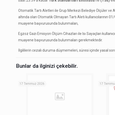
saat 23:59’a kadar
Türk Standartları Enstitüsü
’ne
(TSE)
el
Otomatik Tartı Aletleri ile Grup Merkezi Belediye Ölçüler v
altında olan Otomatik Olmayan Tartı Aleti kullanıcılarının 01
muayene başvurusunda bulunmaları,
Egzoz Gazı Emisyon Ölçüm Cihazları ile Isı Sayaçları kullanıcı
muayene başvurusunda bulunmaları gerekmektedir.
İlgililerin cezalı duruma düşmemeleri, süresi içinde yasal s
Bunlar da ilginizi çekebilir.
17 Temmuz 2026
17 Temmu