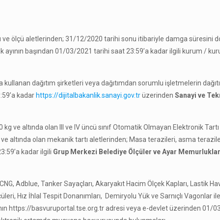
ve ölçü aletlerinden; 31/12/2020 tarihi sonu itibariyle damga süresini 
cak ayının başından 01/03/2021 tarihi saat 23:59’a kadar ilgili kurum / kur
da kullanan dağıtım şirketleri veya dağıtımdan sorumlu işletmelerin dağıt
3:59’a kadar
https://dijitalbakanlik.sanayi.gov.tr
üzerinden
Sanayi ve Tekn
kg ve altında olan III ve IV üncü sınıf Otomatik Olmayan Elektronik Tartı 
e altında olan mekanik tartı aletlerinden; Masa terazileri, asma terazile
3:59’a kadar ilgili
Grup Merkezi Belediye Ölçüler ve Ayar Memurlukla
 CNG, Adblue, Tanker Sayaçları, Akaryakıt Hacim Ölçek Kapları, Lastik Ha
çüleri, Hız İhlal Tespit Donanımları, Demiryolu Yük ve Sarnıçlı Vagonlar il
nın https://basvuruportal.tse.org.tr adresi veya e-devlet üzerinden 01/0