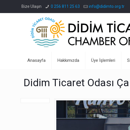
Bize Ulaşın
0 256 811 25 63
info@didimto.org.tr
Anasayfa
Hakkımızda
Üye İşlemleri
S
Didim Ticaret Odası Ça