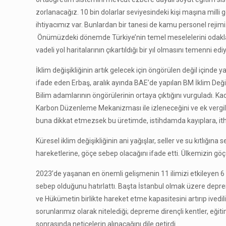
zorlanacağız. 10 bin dolarlar seviyesindeki kişi maşına milli 
ihtiyacımız var. Bunlardan bir tanesi de kamu personel rejimi
Önümüzdeki dönemde Türkiye’nin temel meselelerini odaklanıld
vadeli yol haritalarının çıkartıldığı bir yıl olmasını temenni ed
İklim değişikliğinin artık gelecek için öngörülen değil içind
ifade eden Erbaş, aralık ayında BAE’de yapılan BM İklim Değiş
Bilim adamlarının öngörülerinin ortaya çıktığını vurguladı. Ka
Karbon Düzenleme Mekanizması ile izleneceğini ve ek vergil
buna dikkat etmezsek bu üretimde, istihdamda kayıplara, ithal
Küresel iklim değişikliğinin ani yağışlar, seller ve su kıtlığ
hareketlerine, göçe sebep olacağını ifade etti. Ülkemizin göç
2023’de yaşanan en önemli gelişmenin 11 ilimizi etkileyen 
sebep olduğunu hatırlattı. Başta İstanbul olmak üzere deprem
ve Hükümetin birlikte hareket etme kapasitesini artırıp ivedi
sorunlarımız olarak nitelediği; depreme dirençli kentler, eğit
sonrasında neticelerin alınacağını dile getirdi.