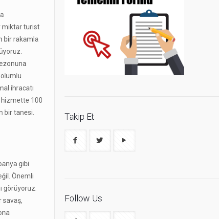
da
 miktar turist
n bir rakamla
rüyoruz.
 sezonuna
 olumlu
mal ihracatı
ma hizmette 100
bir tanesi.
Takip Et
spanya gibi
eğil. Önemli
nı görüyoruz.
Follow Us
r savaş,
zona