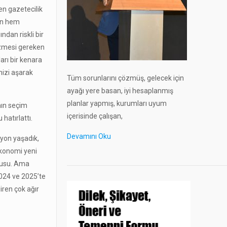
en gazetecilik
nın hem
ndan riskli bir
çözmesi gereken
arı bir kenara
nizi aşarak
Tüm sorunlarını çözmüş, gelecek için
ayağı yere basan, iyi hesaplanmış
planlar yapmış, kurumları uyum
ının seçim
içerisinde çalışan,
hatırlattı.
Devamını Oku
syon yaşadık,
ekonomi yeni
onusu. Ama
2024 ve 2025’te
iren çok ağır