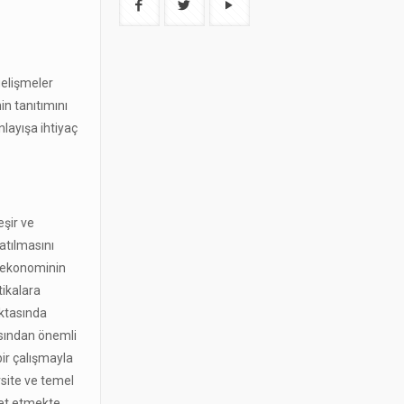
gelişmeler
n tanıtımını
nlayışa ihtiyaç
eşir ve
atılmasını
ar ekonominin
tikalara
ktasında
ısından önemli
bir çalışmayla
rsite ve temel
bet etmekte