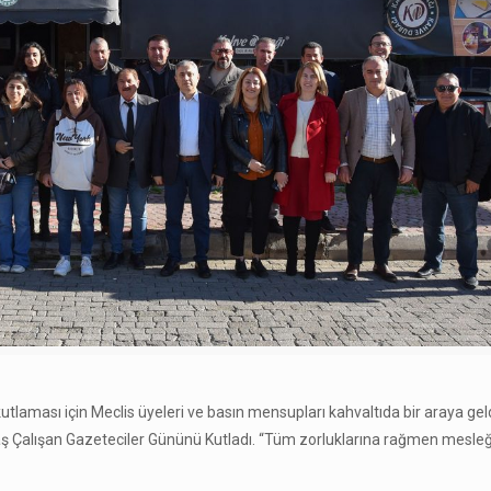
laması için Meclis üyeleri ve basın mensupları kahvaltıda bir araya geld
aş Çalışan Gazeteciler Gününü Kutladı. “Tüm zorluklarına rağmen mesleğ