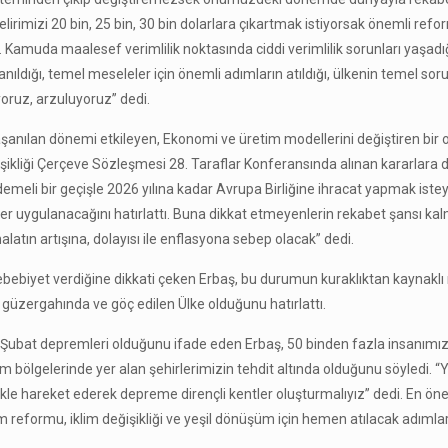
gelirimizi 20 bin, 25 bin, 30 bin dolarlara çıkartmak istiyorsak önemli re
. Kamuda maalesef verimlilik noktasında ciddi verimlilik sorunları yaşad
ığı, temel meseleler için önemli adımların atıldığı, ülkenin temel sorun
iyoruz, arzuluyoruz” dedi.
e yaşanılan dönemi etkileyen, Ekonomi ve üretim modellerini değiştiren bir
ikliği Çerçeve Sözleşmesi 28. Taraflar Konferansında alınan kararlara di
demeli bir geçişle 2026 yılına kadar Avrupa Birliğine ihracat yapmak iste
er uygulanacağını hatırlattı. Buna dikkat etmeyenlerin rekabet şansı ka
atın artışına, dolayısı ile enflasyona sebep olacak” dedi.
ına sebebiyet verdiğine dikkati çeken Erbaş, bu durumun kuraklıktan kaynakl
 güzergahında ve göç edilen Ülke olduğunu hatırlattı.
6 Şubat depremleri olduğunu ifade eden Erbaş, 50 binden fazla insanımı
 bölgelerinde yer alan şehirlerimizin tehdit altında olduğunu söyledi. “
likle hareket ederek depreme dirençli kentler oluşturmalıyız” dedi. En ön
im reformu, iklim değişikliği ve yeşil dönüşüm için hemen atılacak adımlar