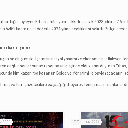
 tutturduğu söyleyen Erbaş, enflasyonu dikkate alarak 2023 yılında 7,5 m
nin %45’i kadar nakit değerle 2024 yılına geçtiklerini belirtti. Bütçe denge
izi hazırlıyoruz.
şan bir oluşum ile İlçemizin sosyal yaşamı ve ekonomisini etkileyen te
n değil, öneriler sunan rapor hazırlığı içinde olduklarını duyuran Erbaş,
unda kim kazanırsa kazansın Belediye Yönetimi ile paylaşacaklarını sö
ahmet ve tüm gazetecilere başsağlığı dileyerek konuşmasını sonlandırdı
z 2026
17 Temmuz 2026