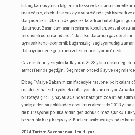
Erbaş, kamuoyunun bilgi alma hakkı ve kamunun denetlenmesi
mesleğinin, objektif ve hakkıyla yapıldığında çok kıymetli 
dünyada hem Ülkemizde giderek taraflı bir hal aldığının gözlem
durumdur. Basın camiasının çalışma koşulları, sosyal koşulla
en önemli sorunlarındandır” dedi. Bu durumun gazetecilerin ob
ayırırsak kendi ekonomik bağımsızlığı sağlayamadığı zaman ma
daha iyi bir sene geçirmenizi temenni ediyorum” dedi.
Gazetecilerin yeni yılını kutlayarak 2023 yılına ilişkin değerl
atmosferinde geçtiğini, Seçimden önceki 6 ay ve seçimlerden s
Erbaş, “Maliye Bakanımızın ifadesiyle rasyonel politikalara 
maalesef halen bu yüksek enflasyon devam ediyor. Ama ikinc
bir rotaya girdi. İş hayatı açısından baktığımızda atılan adım
yanlış giden bir politikadan dönülmüş olması da 2023 yılına a
de bu rasyonel politikalardan geri dönüş olmaz. Çünkü Türkiye
bir sorunla karşı karşıyayız. Bunların aşılması açısından kararl
2024 Turizm Sezonundan Umutluyuz