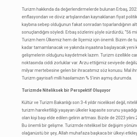
Turizm hakkında da değerlendirmelerde bulunan Erbaş, 2023’
enflasyondan ve döviz artışlarından kaynaklanan fiyat politik
kaybına sebep olduğunun fakat sonradan toparlandığının altı
sonuçlandığını söyledi. Erbaş sözlerini şöyle sürdürdü; “56 mi
Turizm hem Ülkemiz hem de İlçemiz için önemli. Bizim de tu
kadar tamamlanacak ve yakında inşaatına başlayacak yeni 
gelişmelerin olduğunu kaydetmek lazım. Turizm özellikle cari
noktasında ciddi zorluklar var. Arzu ettiğimiz seviyede değil
milyar mertebesine gelen bir ihracatımız söz konusu. Mal i
Turizm gayrisafi milli hasılamızın % 5’inin aşmış durumda.
Turizmde Niteliksek bir Perspektif Oluşuyor
Kültür ve Turizm Bakanlığı son 3-4 yıldır niceliksel değil, nitelik
turizm hareketliliği yaşayan ülkeler kapasite sorunu yaşadığı 
olan kişi başı elde edilen gelirin artması. Bizde de 2023 yıl
Bu önemli bir gelişme. Turizmde niteliksel bir değişim yönünde
olağanüstü bir şey, Allah muhafaza başkaca bir ülkeyi etki