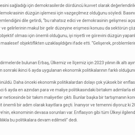
ni sağladığı için demokrasilerde dördüncü kuvvet olarak değerlendiril
ve demokrasinin düzgün işlemesi için vazgeçilmez olduğunu söyledi. Bası
lendiğini dile getirdi, “bu rahatsız edici ve demokrasinin gelişmesi açısı
r ve gelirlerinin makul bir gelir düzeyine erişmesi konusu da sektörün 
jektif olması için önemli olduğunu, iyi niyetli ve görevini düzgün yapanl
alesef objektiflikten uzaklaşıldığını ifade etti. “Gelişerek, problemleri
endirmelerde bulunan Erbaş, Ülkemiz ve İlçemiz için 2023 yılının ilk altı ay
onraki ikinci 6 ayda uygulanan ekonomik politikalarının farklı olduğunu 
dönüldü. Daha önceki ekonomik politikalardan dolayı çok yüksek bir enfla
i 6 ayda en azından para ve maliye politikasındaki birtakım adımlarla 
lar neticesinde bir takım maliyetler çıktı. Bunlar başka bir tartışmanın k
it önemli bir adım olarak kayıtlara geçti. İnanıyor ve temenni diyoruz ki 
’nin, ekonominin devasa sorunları var. Enflasyon gibi tüm Ülkeyi ilgilend
ılıkla bu politikalara devam edilmeli” dedi.