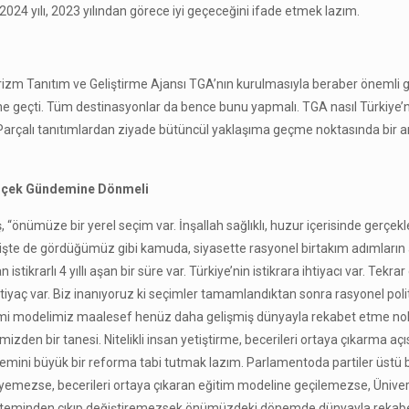
024 yılı, 2023 yılından görece iyi geçeceğini ifade etmek lazım.
rizm Tanıtım ve Geliştirme Ajansı TGA’nın kurulmasıyla beraber önemli 
e geçti. Tüm destinasyonlar da bence bunu yapmalı. TGA nasıl Türkiye’ni
. Parçalı tanıtımlardan ziyade bütüncül yaklaşıma geçme noktasında bir a
Gerçek Gündemine Dönmeli
 “önümüze bir yerel seçim var. İnşallah sağlıklı, huzur içerisinde gerçekl
te de gördüğümüz gibi kamuda, siyasette rasyonel birtakım adımların 
krarlı 4 yıllı aşan bir süre var. Türkiye’nin istikrara ihtiyacı var. Tekr
tiyaç var. Biz inanıyoruz ki seçimler tamamlandıktan sonra rasyonel poli
nomi modelimiz maalesef henüz daha gelişmiş dünyayla rekabet etme no
zden bir tanesi. Nitelikli insan yetiştirme, becerileri ortaya çıkarma aç
temini büyük bir reforma tabi tutmak lazım. Parlamentoda partiler üstü 
leyemezse, becerileri ortaya çıkaran eğitim modeline geçilemezse, Ünive
sisteminden çıkıp değiştiremezsek önümüzdeki dönemde dünyayla reka