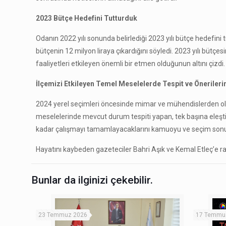
2023 Bütçe Hedefini Tutturduk
Odanın 2022 yılı sonunda belirlediği 2023 yılı bütçe hedefini
bütçenin 12 milyon liraya çıkardığını söyledi. 2023 yılı bütçesi
faaliyetleri etkileyen önemli bir etmen olduğunun altını çizdi.
İlçemizi Etkileyen Temel Meselelerde Tespit ve Önerilerim
2024 yerel seçimleri öncesinde mimar ve mühendislerden olu
meselelerinde mevcut durum tespiti yapan, tek başına eleştire
kadar çalışmayı tamamlayacaklarını kamuoyu ve seçim sonuc
Hayatını kaybeden gazeteciler Bahri Aşık ve Kemal Etleç’e r
Bunlar da ilginizi çekebilir.
23 Temmuz 2026
17 Temmu