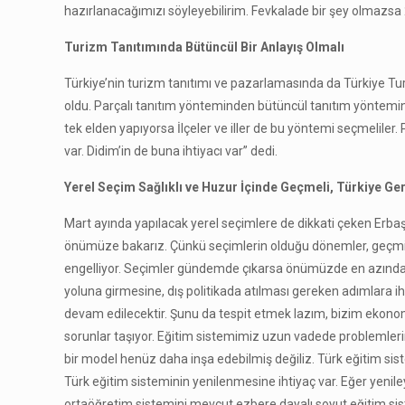
hazırlanacağımızı söyleyebilirim. Fevkalade bir şey olmazsa 2
Turizm Tanıtımında Bütüncül Bir Anlayış Olmalı
Türkiye’nin turizm tanıtımı ve pazarlamasında da Türkiye Tu
oldu. Parçalı tanıtım yönteminden bütüncül tanıtım yöntemin
tek elden yapıyorsa İlçeler ve iller de bu yöntemi seçmeliler
var. Didim’in de buna ihtiyacı var” dedi.
Yerel Seçim Sağlıklı ve Huzur İçinde Geçmeli, Türkiye 
Mart ayında yapılacak yerel seçimlere de dikkati çeken Erbaş,
önümüze bakarız. Çünkü seçimlerin olduğu dönemler, geçmiş
engelliyor. Seçimler gündemde çıkarsa önümüzde en azından isti
yoluna girmesine, dış politikada atılması gereken adımlara ih
devam edilecektir. Şunu da tespit etmek lazım, bizim eko
sorunlar taşıyor. Eğitim sistemimiz uzun vadede problemlerimi
bir model henüz daha inşa edebilmiş değiliz. Türk eğitim sis
Türk eğitim sisteminin yenilenmesine ihtiyaç var. Eğer yeni
ortaöğretim sistemini mevcut ezbere dayalı soyut eğitim 