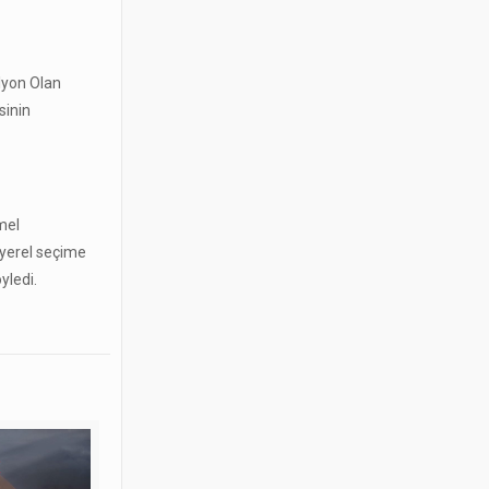
ilyon Olan
sinin
mel
 yerel seçime
yledi.
.