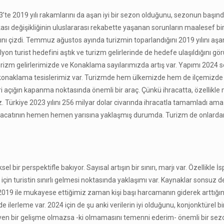
te 2019 yılı rakamlarını da aşan iyi bir sezon olduğunu, sezonun başın
ası değişikliğinin uluslararası rekabette yaşanan sorunların maalesef bir
nı çizdi. Temmuz ağustos ayında turizmin toparlandığını 2019 yılını aşa
lyon turist hedefini aştık ve turizm gelirlerinde de hedefe ulaşıldığını gö
rizm gelirlerimizde ve Konaklama sayılarımızda artış var. Yapımı 2024
konaklama tesislerimiz var. Turizmde hem ülkemizde hem de ilçemizde
 açığın kapanma noktasında önemli bir araç. Çünkü ihracatta, özellikle 
iz. Türkiye 2023 yılını 256 milyar dolar civarında ihracatla tamamladı a
hracatının hemen hemen yarısına yaklaşmış durumda. Turizm de onlardan 
sel bir perspektifle bakıyor. Sayısal artışın bir sınırı, marjı var. Özellikle İ
için turistin sınırlı gelmesi noktasında yaklaşımı var. Kaynaklar sonsuz d
ını 2019 ile mukayese ettiğimiz zaman kişi başı harcamanın giderek arttığı
 ilerleme var. 2024 için de şu anki verilerin iyi olduğunu, konjonktürel bi
leyen bir gelişme olmazsa -ki olmamasını temenni ederim- önemli bir se