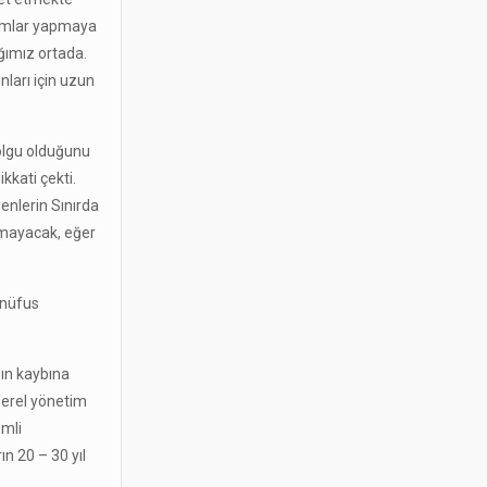
formlar yapmaya
ığımız ortada.
ları için uzun
 olgu olduğunu
kkati çekti.
yenlerin Sınırda
lmayacak, eğer
ı nüfus
zın kaybına
Yerel yönetim
emli
ın 20 – 30 yıl