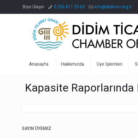
Bize Ulaşın
0 256 811 25 63
info@didimto.org.tr
Anasayfa
Hakkımızda
Üye İşlemleri
S
Kapasite Raporlarında 
SAYIN ÜYEMİZ