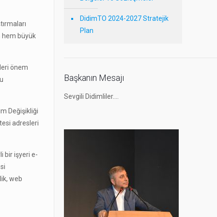
DidimTO 2024-2027 Stratejik
tırmaları
Plan
rin hem büyük
ileri önem
Başkanın Mesajı
ğu
Sevgili Didimliler….
im Değişikliği
tesi adresleri
 bir işyeri e-
si
lik, web