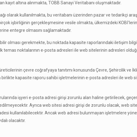
dan kayıt altına alınmakta, TOBB Sanayi Veritabanı oluşmaktadır.
ğı olarak kullanılmakta, bu veritabanı üzerinden pazar ve tedarikçi araş
r birçok işbirliğinin gerçekleşmesine vesile olmakta, ülkemizdeki KOBİ’le
lerine entegre olmasını sağlamaktadır.
abilir olması gerekmekte, bu noktada kapasite raporlarındaki iletişim bilg
lk temas noktalarının e-posta adresleri ile web sitelerinin adresleri oldu
eticilerinin çevre coğrafyaya tanıtımı konusunda Çevre, Şehircilik ve İkl
birlikte kapasite raporu sahibi işletmelerinin e-posta adresleri ile web si
arında işyeri e-posta adresi girişi zorunlu alan haline getirilecek, geçerli
ilmeyecektir. Ayrıca web sitesi adresi girişi de zorunlu olacak, web site
desi kullanılabilecektir. Ancak web adresi bulunmayan işletmelere yöne
alı olacaktır.