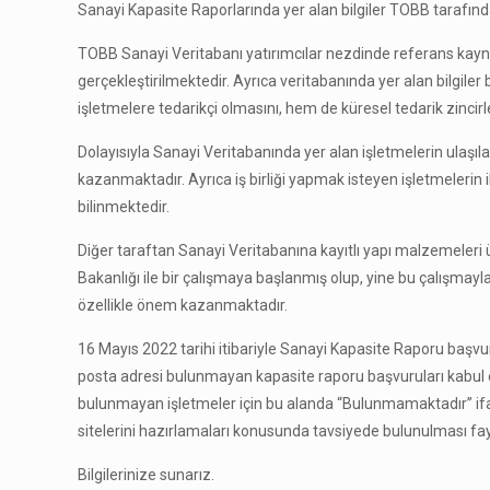
Sanayi Kapasite Raporlarında yer alan bilgiler TOBB tarafın
TOBB Sanayi Veritabanı yatırımcılar nezdinde referans kayna
gerçekleştirilmektedir. Ayrıca veritabanında yer alan bilgile
işletmelere tedarikçi olmasını, hem de küresel tedarik zincir
Dolayısıyla Sanayi Veritabanında yer alan işletmelerin ulaşıl
kazanmaktadır. Ayrıca iş birliği yapmak isteyen işletmelerin i
bilinmektedir.
Diğer taraftan Sanayi Veritabanına kayıtlı yapı malzemeleri ür
Bakanlığı ile bir çalışmaya başlanmış olup, yine bu çalışmayla 
özellikle önem kazanmaktadır.
16 Mayıs 2022 tarihi itibariyle Sanayi Kapasite Raporu başvurul
posta adresi bulunmayan kapasite raporu başvuruları kabul ed
bulunmayan işletmeler için bu alanda “Bulunmamaktadır” ifa
sitelerini hazırlamaları konusunda tavsiyede bulunulması fayd
Bilgilerinize sunarız.