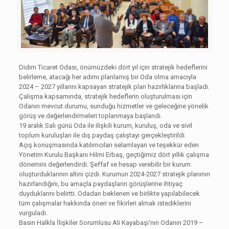
Didim Ticaret Odası, önümüzdeki dört yıl için stratejik hedeflerini
belirleme, atacağı her adımı planlamış bir Oda olma amacıyla
2024 – 2027 yıllarını kapsayan stratejik plan hazırlıklarına başladı.
Çalışma kapsamında, stratejik hedeflerin oluşturulması için
Odanın mevcut durumu, sunduğu hizmetler ve geleceğine yönelik
görüş ve değerlendirmeleri toplanmaya başlandı.
19 aralık Salı günü Oda ile ilişkili kurum, kuruluş, oda ve sivil
toplum kuruluşları ile dış paydaş çalıştayı gerçekleştirildi.
Açış konuşmasında katılımcıları selamlayan ve teşekkür eden
Yönetim Kurulu Başkanı Hilmi Erbaş, geçtiğimiz dört yıllık çalışma
dönemini değerlendirdi. Şeffaf ve hesap verebilir bir kurum
oluşturduklarının altını çizdi. Kurumun 2024-2027 stratejik planının
hazırlandığını, bu amaçla paydaşların görüşlerine ihtiyaç
duyduklarını belirtti. Odadan beklenen ve birlikte yapılabilecek
tüm çalışmalar hakkında öneri ve fikirleri almak istediklerini
vurguladı.
Basın Halkla İlişkiler Sorumlusu Ali Kayabaşı’nın Odanın 2019 –