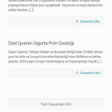
iletilen Elektronik İlan Doğrulama Sistemi’ne aykırı sosyal medya
paylaşımlarına ilişkin yazı aşağıdadır. Taşınmaz ve taşıt ilanlarında;
sahte ilanların,
[…]
Devamını Oku
Özel İşveren Sigorta Prim Desteği
Sayın Üyemiz, Türkiye Odalar ve Borsalar Birliği’nden (TOBB) alınan
yazı ile; Aile ve Sosyal Hizmetler Bakanlığı’ndan Birliklerine iletilen
yazıda, 3294 sayılı Sosyal Yardımlaşma ve Dayanışmayı Teşvik
[…]
Devamını Oku
Tüm Duyuruları Gör