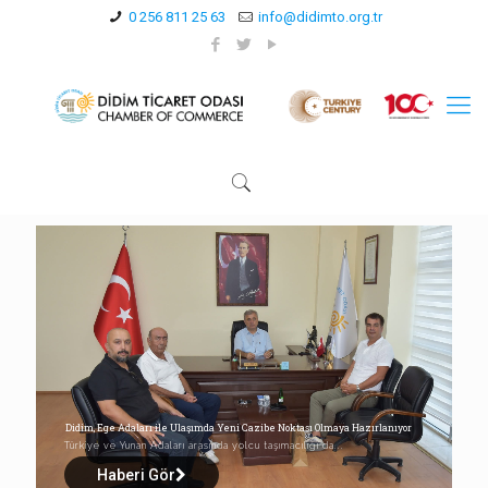
0 256 811 25 63
info@didimto.org.tr
Didim, Ege Adaları ile Ulaşımda Yeni Cazibe Noktası Olmaya Hazırlanıyor
Türkiye ve Yunan Adaları arasında yolcu taşımacılığı da...
Haberi Gör