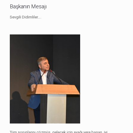
Başkanın Mesajı
Sevgili Didimliler….
Tüm sorunlarını çözmüş, gelecek için ayağı yere basan, iyi