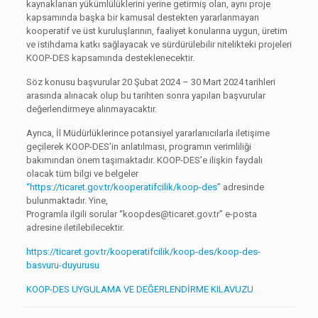
kaynaklanan yükümlülüklerini yerine getirmiş olan, aynı proje
kapsamında başka bir kamusal destekten yararlanmayan
kooperatif ve üst kuruluşlarının, faaliyet konularına uygun, üretim
ve istihdama katkı sağlayacak ve sürdürülebilir nitelikteki projeleri
KOOP-DES kapsamında desteklenecektir.
Söz konusu başvurular 20 Şubat 2024 – 30 Mart 2024 tarihleri
arasında alınacak olup bu tarihten sonra yapılan başvurular
değerlendirmeye alınmayacaktır.
Ayrıca, İl Müdürlüklerince potansiyel yararlanıcılarla iletişime
geçilerek KOOP-DES’in anlatılması, programın verimliliği
bakımından önem taşımaktadır. KOOP-DES’e ilişkin faydalı
olacak tüm bilgi ve belgeler
“https://ticaret.gov.tr/kooperatifcilik/koop-des”
adresinde
bulunmaktadır. Yine,
Programla ilgili sorular “koopdes@ticaret.gov.tr” e-posta
adresine iletilebilecektir.
https://ticaret.gov.tr/kooperatifcilik/koop-des/koop-des-
basvuru-duyurusu
KOOP-DES UYGULAMA VE DEĞERLENDİRME KILAVUZU