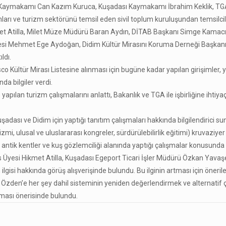
im Kaymakamı Can Kazım Kuruca, Kuşadası Kaymakamı İbrahim Keklik, T
ı ve turizm sektörünü temsil eden sivil toplum kuruluşundan temsilciler
met Atilla, Milet Müze Müdürü Baran Aydın, DİTAB Başkanı Simge Kamacı
yesi Mehmet Ege Aydoğan, Didim Kültür Mirasını Koruma Derneği Başkan
ldı.
co Kültür Mirası Listesine alınması için bugüne kadar yapılan girişimler,
a bilgiler verdi.
apılan turizm çalışmalarını anlattı, Bakanlık ve TGA ile işbirliğine ihtiy
Kuşadası ve Didim için yaptığı tanıtım çalışmaları hakkında bilgilendirici
izmi, ulusal ve uluslararası kongreler, sürdürülebilirlik eğitimi) kruvaziy
ntik kentler ve kuş gözlemciliği alanında yaptığı çalışmalar konusunda bi
yesi Hikmet Atilla, Kuşadası Egeport Ticari İşler Müdürü Özkan Yavaşe
n ilgisi hakkında görüş alışverişinde bulundu. Bu ilginin artması için öneri
zden’e her şey dahil sisteminin yeniden değerlendirmek ve alternatif çı
ması önerisinde bulundu.