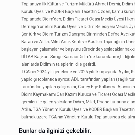
Toplantıya İlk Kültür ve Turizm Müdürü Ahmet Demir, Did
Kurulu Üyesi ve KODER Başkanı Tacettin Özden, kamu kurumlar
Toplantıda Didim’den; Didim Ticaret Odası Meclis Üyesi Hik
Derneği Yönetim Kurulu Üyesi ve Didim Belediyesi Meclis Ü
Şentürk ve Didim Turizm Danışma Biriminden Defne Avcı katı
Baran ve Atilla, Milet Antik Kenti ve Apollon Tapınağının Unes
başlayan çalışmalar ve başvuru sürecinde yapılacaklar hakkınd
DİTAB Başkanı Simge Kamacı Didim’de kurumların işbirliği ile y
alanlarda Didim’in taleplerini dile getirdi.
TGA’nın 2024 yılı genelinde ve 2025 yılı ilk üç ayında Aydın, 
yapıldığı toplantıda ayrıca; ADÜ tarafından yapılan (sağlık tur
tarafından yapılan çalışmalar, Güney Ege Kalkınma Ajansının a
Didim Kaymakamı Can Kazım Kuruca ve Ticaret Odası Meclis Ü
gemileri ile gelen yolcuların Didim, Milet, Priene turlarına ola
Atilla, TGA Yönetim Kurulu Üyesi ve KODER Başkanı Tacettin Ö
bulmak üzere TGA’nın Yönetim Kurulu Toplantısında ele alın
Bunlar da ilginizi çekebilir.