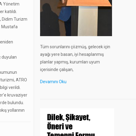
GA Yönetim
 katıldı.
, Didim Turizm
ı Mustafa
 yeniden
Tüm sorunlarını çözmüş, gelecek için
ayağı yere basan, iyi hesaplanmış
aç duyulan
planlar yapmış, kurumları uyum
içerisinde çalışan,
 sunumunun
er turizmi, ATRO
Devamını Oku
lgi verildi.
r’e kruvaziyer
lerde bulundu.
kış yollarının