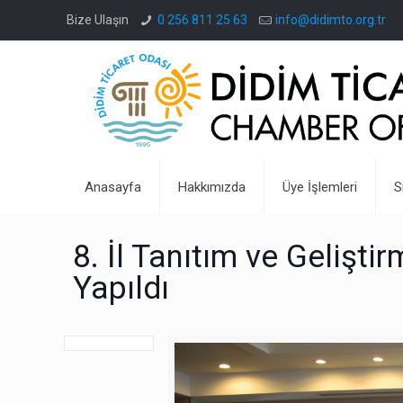
Bize Ulaşın
0 256 811 25 63
info@didimto.org.tr
Anasayfa
Hakkımızda
Üye İşlemleri
S
8. İl Tanıtım ve Gelişt
Yapıldı