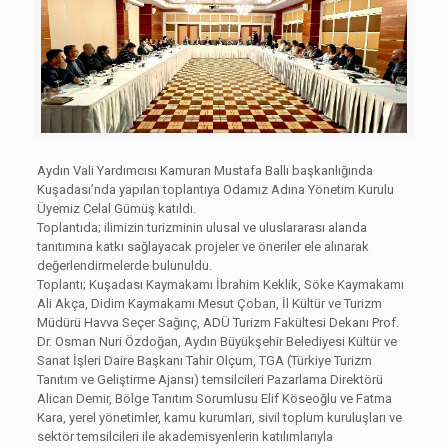
Aydın Vali Yardımcısı Kamuran Mustafa Ballı başkanlığında
Kuşadası’nda yapılan toplantıya Odamız Adına Yönetim Kurulu
Üyemiz Celal Gümüş katıldı.
Toplantıda; ilimizin turizminin ulusal ve uluslararası alanda
tanıtımına katkı sağlayacak projeler ve öneriler ele alınarak
değerlendirmelerde bulunuldu.
Toplantı; Kuşadası Kaymakamı İbrahim Keklik, Söke Kaymakamı
Ali Akça, Didim Kaymakamı Mesut Çoban, İl Kültür ve Turizm
Müdürü Havva Seçer Sağınç, ADÜ Turizm Fakültesi Dekanı Prof.
Dr. Osman Nuri Özdoğan, Aydın Büyükşehir Belediyesi Kültür ve
Sanat İşleri Daire Başkanı Tahir Olçum, TGA (Türkiye Turizm
Tanıtım ve Geliştirme Ajansı) temsilcileri Pazarlama Direktörü
Alican Demir, Bölge Tanıtım Sorumlusu Elif Köseoğlu ve Fatma
Kara, yerel yönetimler, kamu kurumları, sivil toplum kuruluşları ve
sektör temsilcileri ile akademisyenlerin katılımlarıyla