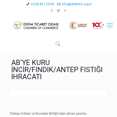
0 256 811 25 63
info@didimto.org.tr
AB’YE KURU
İNCİR/FINDIK/ANTEP FISTIĞI
İHRACATI
Türkiye Odalar ve Borsalar Birliği’nden alınan yazıda;