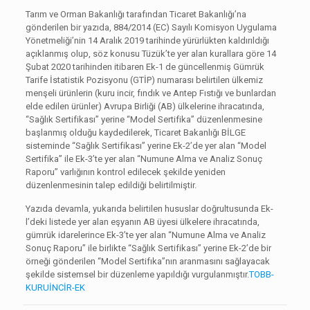
Tarım ve Orman Bakanlığı tarafından Ticaret Bakanlığı’na
gönderilen bir yazıda, 884/2014 (EC) Sayılı Komisyon Uygulama
Yönetmeliği’nin 14 Aralık 2019 tarihinde yürürlükten kaldırıldığı
açıklanmış olup, söz konusu Tüzük’te yer alan kurallara göre 14
Şubat 2020 tarihinden itibaren Ek-1 de güncellenmiş Gümrük
Tarife İstatistik Pozisyonu (GTİP) numarası belirtilen ülkemiz
menşeli ürünlerin (kuru incir, fındık ve Antep Fıstığı ve bunlardan
elde edilen ürünler) Avrupa Birliği (AB) ülkelerine ihracatında,
“Sağlık Sertifikası” yerine “Model Sertifika” düzenlenmesine
başlanmış olduğu kaydedilerek, Ticaret Bakanlığı BİLGE
sisteminde “Sağlık Sertifikası” yerine Ek-2’de yer alan “Model
Sertifika” ile Ek-3’te yer alan “Numune Alma ve Analiz Sonuç
Raporu” varlığının kontrol edilecek şekilde yeniden
düzenlenmesinin talep edildiği belirtilmiştir.
Yazıda devamla, yukarıda belirtilen hususlar doğrultusunda Ek-
l’deki listede yer alan eşyanın AB üyesi ülkelere ihracatında,
gümrük idarelerince Ek-3’te yer alan “Numune Alma ve Analiz
Sonuç Raporu” ile birlikte “Sağlık Sertifikası” yerine Ek-2’de bir
örneği gönderilen “Model Sertifıka”nın aranmasını sağlayacak
şekilde sistemsel bir düzenleme yapıldığı vurgulanmıştır.
TOBB-
KURUİNCİR-EK