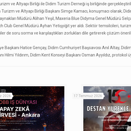
zm ve Altyapı Birliği ile Didim Turizm Derneği iş birliğinde gerçekleştiril
 Turizm ve Altyapı Birliği Başkanı Simge Kamacı, konuşmacı olarak; Di
Kaynakları Müdürü Alihan Yeşil, Maxeria Blue Didyma Genel Müdürü Sel
lub Genel Müdürü Ayhan Yetişyiğit yer aldı. Sektör temsilcileri, turiz
ler de soru sorma ve karşılaştıkları zorlukları dile getirerek çözüm öneril
e Başkanı Hatice Gençay, Didim Cumhuriyet Başsavcısı Anıl Altay, Didi
Hilmi Yıldırım, Didim Kent Konseyi Başkanı Osman Ayyıldız, protokol üy
z 2026
17 Temmuz 2026