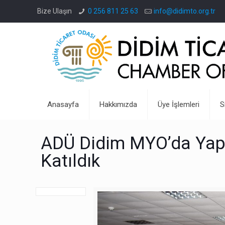
Bize Ulaşın
0 256 811 25 63
info@didimto.org.tr
Anasayfa
Hakkımızda
Üye İşlemleri
S
ADÜ Didim MYO’da Yapıl
Katıldık