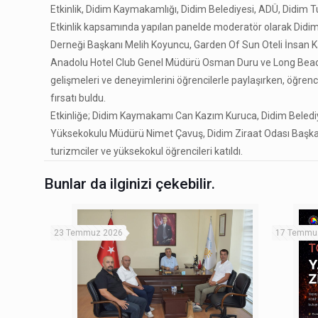
Etkinlik, Didim Kaymakamlığı, Didim Belediyesi, ADÜ, Didim Turi
Etkinlik kapsamında yapılan panelde moderatör olarak Didim
Derneği Başkanı Melih Koyuncu, Garden Of Sun Oteli İnsan 
Anadolu Hotel Club Genel Müdürü Osman Duru ve Long Beach C
gelişmeleri ve deneyimlerini öğrencilerle paylaşırken, öğrenci
fırsatı buldu.
Etkinliğe; Didim Kaymakamı Can Kazım Kuruca, Didim Belediy
Yüksekokulu Müdürü Nimet Çavuş, Didim Ziraat Odası Başkanı 
turizmciler ve yüksekokul öğrencileri katıldı.
Bunlar da ilginizi çekebilir.
23 Temmuz 2026
17 Temmu