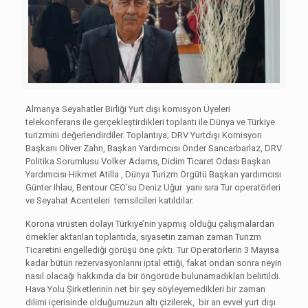
Almanya Seyahatler Birliği Yurt dışı komisyon Üyeleri
telekonferans ile gerçekleştirdikleri toplantı ile Dünya ve Türkiye
turizmini değerlendirdiler. Toplantıya; DRV Yurtdışı Komisyon
Başkanı Oliver Zahn, Başkan Yardımcısı Önder Sancarbarlaz, DRV
Politika Sorumlusu Volker Adams, Didim Ticaret Odası Başkan
Yardımcısı Hikmet Atilla , Dünya Turizm Örgütü Başkan yardımcısı
Günter Ihlau, Bentour CEO’su Deniz Uğur yanı sıra Tur operatörleri
ve Seyahat Acenteleri temsilcileri katıldılar.
Korona virüsten dolayı Türkiye’nin yapmış olduğu çalışmalardan
örnekler aktarılan toplantıda, siyasetin zaman zaman Turizm
Ticaretini engellediği görüşü öne çıktı. Tur Operatörlerin 3 Mayısa
kadar bütün rezervasyonlarını iptal ettiği, fakat ondan sonra neyin
nasıl olacağı hakkında da bir öngörüde bulunamadıkları belirtildi.
Hava Yolu Şirketlerinin net bir şey söyleyemedikleri bir zaman
dilimi içerisinde olduğumuzun altı çizilerek, bir an evvel yurt dışı