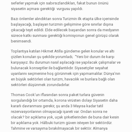
seferler yapmak için sabırsızlandıkları, fakat bunun önünü
siyasetin açması gerektiği vurgusu yapıldı.
Bazı önlemler alındıktan sonra Turizmin ilk etapta ülke içerisinde
başlayacağı, başlayan turizmin gelişimine göre sınırlar dışına
çıkacağı teyit edildi. Elde edilecek başarıdan sonra da medyanın
sürece katkı sunması gerektiği komisyonun genel görüşü olarak
benimsendi.
Toplantıya katılan Hikmet Atilla gündeme gelen konular ve altı
çizilen konuları şu şekilde yorumladı; “Yeni bir durum ile karşı
karşıyayız. Bu durumun nasıl aşılacağı ise yapılacak çalışmalar ve
bulunacak konseptler ile bağlantılıdır. Siyasetçiler seyahat
uyarılarını seçmenine hoş görünmek için yapmamalılar. Dünya’nın
en büyük sektörleri olan turizm, havacılık ve bunlara bağlı olan
sektörleri düşünmek zorundadırlar.
Thomas Cook’un iflasından sonra paket turlara güvenin
sorgulandığı bir ortamda, korona virüsten dolayı Siyasetin daha
kararlı davranması gerekir, şu anda 3 Mayısa kadar tatil
rezervasyonlarının olmayacağı işareti var. Ondan sonra ne
olacak? bir açıklama yok, uçak şirketlerinden de buna dair kesin
bir açıklama yok. Hâlbuki turizm güven isteyen bir sektördür.
Tahmine ve varsayıma bırakılmayacak bir sektör. Almanya