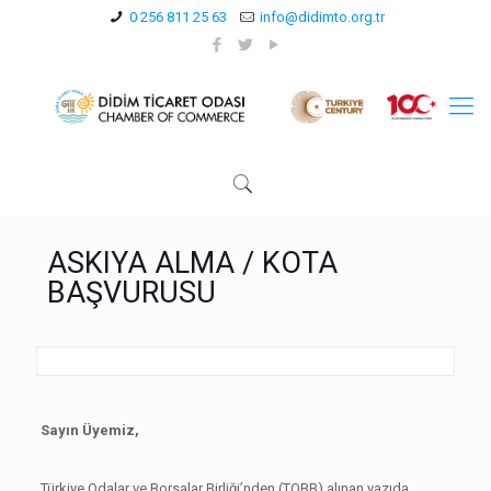
0 256 811 25 63
info@didimto.org.tr
ASKIYA ALMA / KOTA
BAŞVURUSU
Sayın Üyemiz,
Türkiye Odalar ve Borsalar Birliği’nden (TOBB) alınan yazıda,