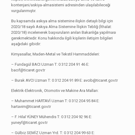
kontenjani/askiya-almasistemi adresinden ulaşılabileceği
vurgulanmıştır.
Bu kapsamda askıya alma sistemine ilişkin detaylı bilgi için
2020/18 sayılı Askıya Alma Sistemine İlişkin Tebliğ (İthalat:
2020/18) incelenerek başvuruların anılan Bakanlığa yapılması
gerekmektedir. Konu hakkında ilgili kişilerin iletişim bilgileri
aşağıdaki gibidir:
Kimyasallar, Maden-Metal ve Tekstil Hammaddeleri:
– Fundagül BACI Uzman T: 0 312 204 91 46 E:
bacif@ticaret.gov.tr
– Burak AVCI Uzman T: 0 312 204 91 89 E: avcib@ticaret.gov.tr
Elektrik-Elektronik, Otomotiv ve Makine Ara Malları:
– Muhammet HARTAVİ Uzman T: 0 312 204 95 84 E:
hartavim@ticaret.gov.tr
– F. Hilal YÜNEY Mühendis T: 0 312 204 92 96 E:
yuneyf@ticaret.gov.tr
– Gülbiz SEMİZ Uzman Yrd. T: 0 312 204 99 63 E: