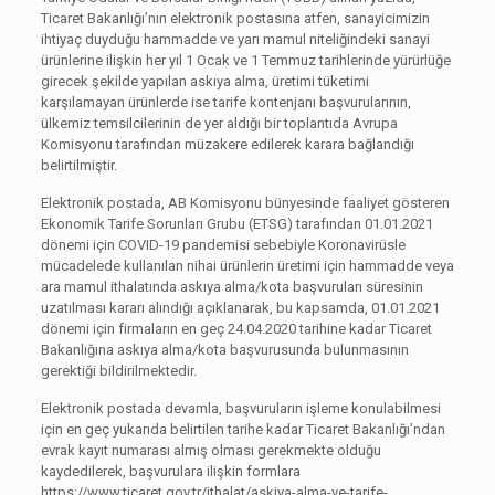
Ticaret Bakanlığı’nın elektronik postasına atfen, sanayicimizin
ihtiyaç duyduğu hammadde ve yarı mamul niteliğindeki sanayi
ürünlerine ilişkin her yıl 1 Ocak ve 1 Temmuz tarihlerinde yürürlüğe
girecek şekilde yapılan askıya alma, üretimi tüketimi
karşılamayan ürünlerde ise tarife kontenjanı başvurularının,
ülkemiz temsilcilerinin de yer aldığı bir toplantıda Avrupa
Komisyonu tarafından müzakere edilerek karara bağlandığı
belirtilmiştir.
Elektronik postada, AB Komisyonu bünyesinde faaliyet gösteren
Ekonomik Tarife Sorunları Grubu (ETSG) tarafından 01.01.2021
dönemi için COVID-19 pandemisi sebebiyle Koronavirüsle
mücadelede kullanılan nihai ürünlerin üretimi için hammadde veya
ara mamul ithalatında askıya alma/kota başvuruları süresinin
uzatılması kararı alındığı açıklanarak, bu kapsamda, 01.01.2021
dönemi için firmaların en geç 24.04.2020 tarihine kadar Ticaret
Bakanlığına askıya alma/kota başvurusunda bulunmasının
gerektiği bildirilmektedir.
Elektronik postada devamla, başvuruların işleme konulabilmesi
için en geç yukarıda belirtilen tarihe kadar Ticaret Bakanlığı’ndan
evrak kayıt numarası almış olması gerekmekte olduğu
kaydedilerek, başvurulara ilişkin formlara
https://www.ticaret.gov.tr/ithalat/askiya-alma-ve-tarife-