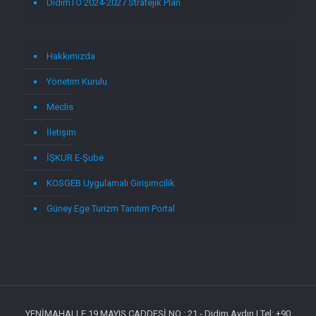
DidimTO 2024-2027 Stratejik Plan
Hakkımızda
Yönetim Kurulu
Meclis
İletişim
İŞKUR E-Şube
KOSGEB Uygulamalı Girişimcilik
Güney Ege Turizm Tanıtım Portal
YENİMAHALLE 19 MAYIS CADDESİ NO : 21 - Didim Aydın | Tel: +90