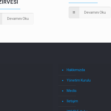
ZİRVESİ
Devamını Oku
Devamını Oku
Hakkımızda
Yönetim Kurulu
Meclis
İletişim