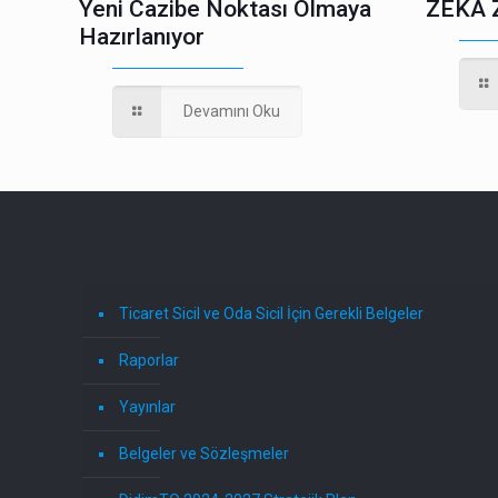
Yeni Cazibe Noktası Olmaya
ZEKA 
Hazırlanıyor
Devamını Oku
Ticaret Sicil ve Oda Sicil İçin Gerekli Belgeler
Raporlar
Yayınlar
Belgeler ve Sözleşmeler