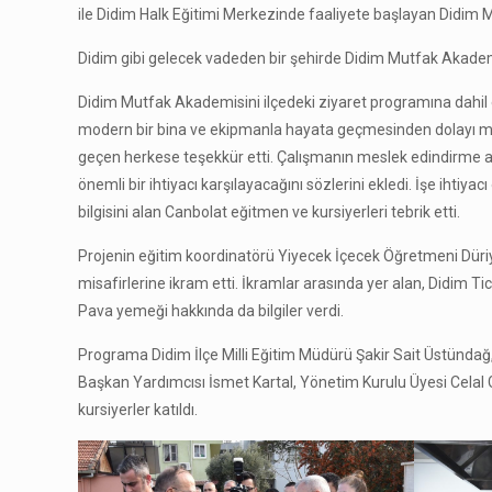
ile Didim Halk Eğitimi Merkezinde faaliyete başlayan Didim M
Didim gibi gelecek vadeden bir şehirde Didim Mutfak Akademi
Didim Mutfak Akademisini ilçedeki ziyaret programına dahil e
modern bir bina ve ekipmanla hayata geçmesinden dolayı mem
geçen herkese teşekkür etti. Çalışmanın meslek edindirme a
önemli bir ihtiyacı karşılayacağını sözlerini ekledi. İşe ihtiyacı
bilgisini alan Canbolat eğitmen ve kursiyerleri tebrik etti.
Projenin eğitim koordinatörü Yiyecek İçecek Öğretmeni Düri
misafirlerine ikram etti. İkramlar arasında yer alan, Didim 
Pava yemeği hakkında da bilgiler verdi.
Programa Didim İlçe Milli Eğitim Müdürü Şakir Sait Üstündağ
Başkan Yardımcısı İsmet Kartal, Yönetim Kurulu Üyesi Celal 
kursiyerler katıldı.