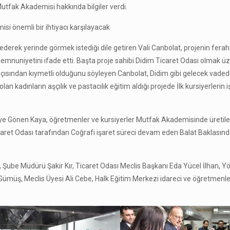
utfak Akademisi hakkında bilgiler verdi.
si önemli bir ihtiyacı karşılayacak
derek yerinde görmek istediği dile getiren Vali Canbolat, projenin ferah
nuniyetini ifade etti. Başta proje sahibi Didim Ticaret Odası olmak ü
çısından kıymetli olduğunu söyleyen Canbolat, Didim gibi gelecek vaded
 olan kadınların aşçılık ve pastacılık eğitim aldığı projede İlk kursiyerlerin 
ye Gönen Kaya, öğretmenler ve kursiyerler Mutfak Akademisinde üretile
Ticaret Odası tarafından Coğrafi işaret süreci devam eden Balat Baklasın
, Şube Müdürü Şakir Kır, Ticaret Odası Meclis Başkanı Eda Yücel İlhan, Y
Gümüş, Meclis Üyesi Ali Cebe, Halk Eğitim Merkezi idareci ve öğretmenle