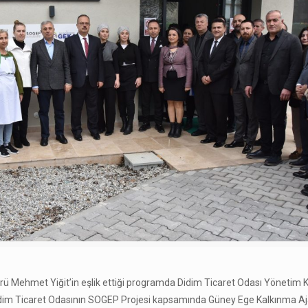
ü Mehmet Yiğit’in eşlik ettiği programda Didim Ticaret Odası Yönetim 
idim Ticaret Odasının SOGEP Projesi kapsamında Güney Ege Kalkınma Aj