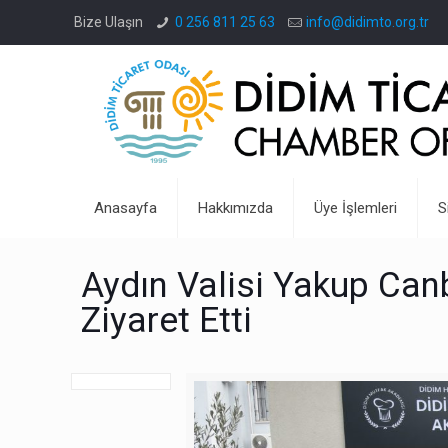
Bize Ulaşın
0 256 811 25 63
info@didimto.org.tr
Anasayfa
Hakkımızda
Üye İşlemleri
S
Aydın Valisi Yakup Can
Ziyaret Etti