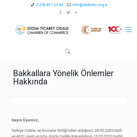
0 256 811 25 63
info@didimto.org.tr
Bakkallara Yönelik Önlemler
Hakkında
Sayın Üyemiz,
Türkiye Odalar ve Borsalar Birliği’nden aldığımız 28.05.2020 tarih
ve 4651 sayılı yazıda, ilgide Sağlık Bakanlığının 15.05.2020 tarihli