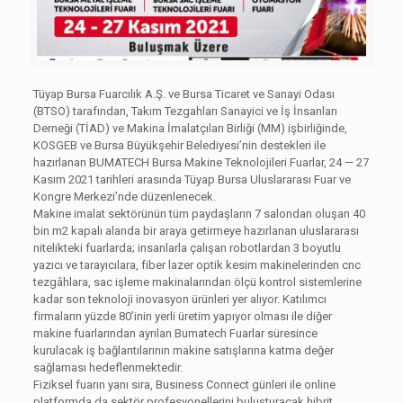
Tüyap Bursa Fuarcılık A.Ş. ve Bursa Ticaret ve Sanayi Odası
(BTSO) tarafından, Takım Tezgahları Sanayici ve İş İnsanları
Derneği (TİAD) ve Makina İmalatçıları Birliği (MM) işbirliğinde,
KOSGEB ve Bursa Büyükşehir Belediyesi’nin destekleri ile
hazırlanan BUMATECH Bursa Makine Teknolojileri Fuarlar, 24 — 27
Kasım 2021 tarihleri arasında Tüyap Bursa Uluslararası Fuar ve
Kongre Merkezi’nde düzenlenecek.
Makine imalat sektörünün tüm paydaşların 7 salondan oluşan 40
bin m2 kapalı alanda bir araya getirmeye hazırlanan uluslararası
nitelikteki fuarlarda; insanlarla çalışan robotlardan 3 boyutlu
yazıcı ve tarayıcılara, fiber lazer optik kesim makinelerinden cnc
tezgâhlara, sac işleme makinalarından ölçü kontrol sistemlerine
kadar son teknoloji inovasyon ürünleri yer alıyor. Katılımcı
firmaların yüzde 80’inin yerli üretim yapıyor olması ile diğer
makine fuarlarından ayrılan Bumatech Fuarlar süresince
kurulacak iş bağlantılarının makine satışlarına katma değer
sağlaması hedeflenmektedir.
Fiziksel fuarın yanı sıra, Business Connect günleri ile online
platformda da sektör profesyonellerini buluşturacak hibrit