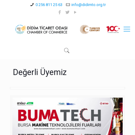
0 256 811 25 63
info@didimto.org.tr
Değerli Üyemiz