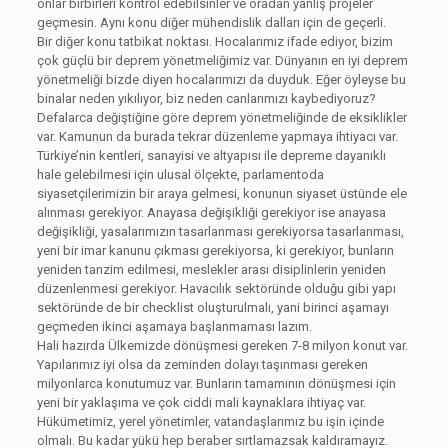
onlar birbirleri kontrol edebilsinler ve oradan yanlış projeler
geçmesin. Aynı konu diğer mühendislik dalları için de geçerli.
Bir diğer konu tatbikat noktası. Hocalarımız ifade ediyor, bizim
çok güçlü bir deprem yönetmeliğimiz var. Dünyanın en iyi deprem
yönetmeliği bizde diyen hocalarımızı da duyduk. Eğer öyleyse bu
binalar neden yıkılıyor, biz neden canlarımızı kaybediyoruz?
Defalarca değiştiğine göre deprem yönetmeliğinde de eksiklikler
var. Kamunun da burada tekrar düzenleme yapmaya ihtiyacı var.
Türkiye’nin kentleri, sanayisi ve altyapısı ile depreme dayanıklı
hale gelebilmesi için ulusal ölçekte, parlamentoda
siyasetçilerimizin bir araya gelmesi, konunun siyaset üstünde ele
alınması gerekiyor. Anayasa değişikliği gerekiyor ise anayasa
değişikliği, yasalarımızın tasarlanması gerekiyorsa tasarlanması,
yeni bir imar kanunu çıkması gerekiyorsa, ki gerekiyor, bunların
yeniden tanzim edilmesi, meslekler arası disiplinlerin yeniden
düzenlenmesi gerekiyor. Havacılık sektöründe olduğu gibi yapı
sektöründe de bir checklist oluşturulmalı, yani birinci aşamayı
geçmeden ikinci aşamaya başlanmaması lazım.
Hali hazırda Ülkemizde dönüşmesi gereken 7-8 milyon konut var.
Yapılarımız iyi olsa da zeminden dolayı taşınması gereken
milyonlarca konutumuz var. Bunların tamamının dönüşmesi için
yeni bir yaklaşıma ve çok ciddi mali kaynaklara ihtiyaç var.
Hükümetimiz, yerel yönetimler, vatandaşlarımız bu işin içinde
olmalı. Bu kadar yükü hep beraber sırtlamazsak kaldıramayız.