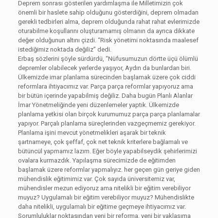
Deprem sonrası gösterilen yardımlaşma ile Milletimizin çok
önemli bir haslete sahip olduğunu gösterdiğini, deprem olmadan
gerekli tedbirleri alma, deprem olduğunda rahat rahat evlerimizde
oturabilme koşullarını oluşturamamış olmanın da ayrıca dikkate
değer olduğunun altını çizdi. “Risk yönetimi noktasında maalesef
istediğimiz noktada değiliz” dedi.
Erbaş sözlerini şöyle sürdürdü, “Nüfusumuzun dörtte üçü ölümlü
depremler olabilecek yerlerde yaşıyor, Aydın da bunlardan biri.
Ülkemizde imar planlama sürecinden başlamak üzere çok ciddi
reformlara ihtiyacımız var. Parça parça reformlar yapıyoruz ama
bir bütün içerinde yapabilmiş değiliz. Daha bugün Planlı Alanlar
İmar Yönetmeliğinde yeni düzenlemeler yaptık. Ülkemizde
planlama yetkisi olan birçok kurumumuz parça parça planlamalar
yapıyor. Parçalı planlama süreçlerinden vazgeçmemiz gerekiyor.
Planlama işini mevcut yönetmelikleri aşarak bir teknik
şartnameye, çok şeffaf, çok net teknik kriterlere bağlamalı ve
bütüncül yapmamız lazım. Eğer böyle yapabilseydik şehirlerimizi
ovalara kurmazdık. Yapılaşma sürecimizde de eğitimden
başlamak üzere reformlar yapmalıyız. her geçen gün geriye giden
mühendislik eğitimimiz var. Çok sayıda üniversitemiz var,
mühendisler mezun ediyoruz ama nitelikli bir eğitim verebiliyor
muyuz? Uygulamalı bir eğitim verebiliyor muyuz? Mühendislikte
daha nitelikli, uygulamalı bir eğitime geçmeye ihtiyacımız var.
Sorumluluklar noktasından yeni bir reforma, yeni bir yaklaşıma