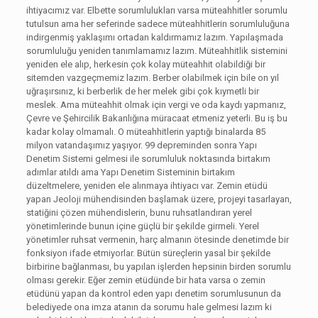
ihtiyacımız var. Elbette sorumlulukları varsa müteahhitler sorumlu
tutulsun ama her seferinde sadece müteahhitlerin sorumluluğuna
indirgenmiş yaklaşımı ortadan kaldırmamız lazım. Yapılaşmada
sorumluluğu yeniden tanımlamamız lazım. Müteahhitlik sistemini
yeniden ele alıp, herkesin çok kolay müteahhit olabildiği bir
sitemden vazgeçmemiz lazım. Berber olabilmek için bile on yıl
uğraşırsınız, ki berberlik de her melek gibi çok kıymetli bir
meslek. Ama müteahhit olmak için vergi ve oda kaydı yapmanız,
Çevre ve Şehircilik Bakanlığına müracaat etmeniz yeterli. Bu iş bu
kadar kolay olmamalı. O müteahhitlerin yaptığı binalarda 85
milyon vatandaşımız yaşıyor. 99 depreminden sonra Yapı
Denetim Sistemi gelmesi ile sorumluluk noktasında birtakım
adımlar atıldı ama Yapı Denetim Sisteminin birtakım
düzeltmelere, yeniden ele alınmaya ihtiyacı var. Zemin etüdü
yapan Jeoloji mühendisinden başlamak üzere, projeyi tasarlayan,
statiğini çözen mühendislerin, bunu ruhsatlandıran yerel
yönetimlerinde bunun içine güçlü bir şekilde girmeli. Yerel
yönetimler ruhsat vermenin, harç almanın ötesinde denetimde bir
fonksiyon ifade etmiyorlar. Bütün süreçlerin yasal bir şekilde
birbirine bağlanması, bu yapılan işlerden hepsinin birden sorumlu
olması gerekir. Eğer zemin etüdünde bir hata varsa o zemin
etüdünü yapan da kontrol eden yapı denetim sorumlusunun da
belediyede ona imza atanın da sorumu hale gelmesi lazım ki