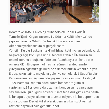
Odamız ve TMMOB Jeoloji Mühendisleri Odası Aydın İl
Temsilciliğinin Organizasyonu ile Odamız Kültür Merkezinde
yapılan panelde Orta Doğu Teknik Üniversitesinden
Akademisyenler sunumlar gerçekleştirdi.
Yönetim Kurulu Başkanımız Hilmi Erbaş, katılımcıları selamlayarak
başladığı açış konuşmasında Deprem afetinin Ülkemizin en
önemli sorunu olduğunu ifade etti. “Cumhuriyet tarihinde bile
onlarca ölümlü deprem olmasına rağmen her depremde
yüreğimizin ağzımıza gelmesi son derece hüzün vericidir” diyen
Erbaş, yakın tarihte meydana gelen ve son olarak 6 Şubat’ta olan
Kahramanmaraş Depreminde yaşanan can kaybına dikkati çekti.
1999 Marmara Depreminden sonra benzer programlar
yaptıklarını, 24 yıl sonra da o zaman konuşulan ne varsa aynı
şeylerin konuşulduğunu söyledi. “Dere tepe düz gittik ama baktık
ki bir arpa boyu yol alamamışız, Umut ediyoruz ki bu depremden
sonra toplum, Devlet Millet olarak dersler çıkarırız Ülkemizi
afetlere dayanıklı hale getiririz” dedi.