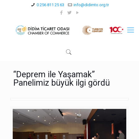
0 256 811 25 63
info@didimto.org.tr
“Deprem ile Yaşamak”
Panelimiz büyük ilgi gördü