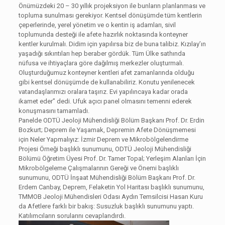
Önümüzdeki 20 – 30 yıllık projeksiyon ile bunların planlanması ve
topluma sunulması gerekiyor. Kentsel dönüşümde tüm kentlerin
çeperlerinde, yerel yönetim ve o kentin iş adamları, sivil
toplumunda desteği ile afete hazırlık noktasında konteyner
kentler kurulmalı. Didim için yapılırsa biz de buna talibiz. Kızılay’ın
yaşadığı sıkıntıları hep beraber gördük. Tüm Ülke sathında
nüfusa ve ihtiyaçlara göre dağılmış merkezler oluşturmalı.
Oluşturduğumuz konteyner kentleri afet zamanlarında olduğu
gibi kentsel dönüşümde de kullanabiliriz. Konutu yenilenecek
vatandaşlarımızı oralara taşırız. Evi yapılıncaya kadar orada
ikamet eder” dedi. Ufuk açıcı panel olmasını temenni ederek
konuşmasını tamamladı.
Panelde ODTÜ Jeoloji Mühendisliği Bölüm Başkanı Prof. Dr. Erdin
Bozkurt; Deprem ile Yaşamak, Depremin Afete Dönüşmemesi
için Neler Yapmalıyız: İzmir Deprem ve Mikrobölgelendirme
Projesi Örneği başlıklı sunumunu, ODTÜ Jeoloji Mühendisliği
Bölümü Öğretim Üyesi Prof. Dr. Tamer Topal; Yerleşim Alanları İçin
Mikrobölgeleme Çalışmalarının Gereği ve Önemi başlıklı
sunumunu, ODTÜ İnşaat Mühendisliği Bölüm Başkanı Prof. Dr.
Erdem Canbay, Deprem, Felaketin Yol Haritası başlıklı sunumunu,
TMMOB Jeoloji Mühendisleri Odası Aydın Temsilcisi Hasan Kuru
da Afetlere farklı bir bakış: Susuzluk başlıklı sunumunu yaptı.
Katılımcıların sorularını cevaplandırdı.