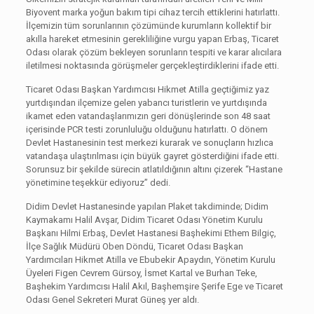
Biyovent marka yoğun bakım tipi cihaz tercih ettiklerini hatırlattı.
İlçemizin tüm sorunlarının çözümünde kurumların kollektif bir
akılla hareket etmesinin gerekliliğine vurgu yapan Erbaş, Ticaret
Odası olarak çözüm bekleyen sorunların tespiti ve karar alıcılara
iletilmesi noktasında görüşmeler gerçekleştirdiklerini ifade etti.
Ticaret Odası Başkan Yardımcısı Hikmet Atilla geçtiğimiz yaz
yurtdışından ilçemize gelen yabancı turistlerin ve yurtdışında
ikamet eden vatandaşlarımızın geri dönüşlerinde son 48 saat
içerisinde PCR testi zorunluluğu olduğunu hatırlattı. O dönem
Devlet Hastanesinin test merkezi kurarak ve sonuçların hızlıca
vatandaşa ulaştırılması için büyük gayret gösterdiğini ifade etti.
Sorunsuz bir şekilde sürecin atlatıldığının altını çizerek “Hastane
yönetimine teşekkür ediyoruz” dedi.
Didim Devlet Hastanesinde yapılan Plaket takdiminde; Didim
Kaymakamı Halil Avşar, Didim Ticaret Odası Yönetim Kurulu
Başkanı Hilmi Erbaş, Devlet Hastanesi Başhekimi Ethem Bilgiç,
İlçe Sağlık Müdürü Oben Döndü, Ticaret Odası Başkan
Yardımcıları Hikmet Atilla ve Ebubekir Apaydın, Yönetim Kurulu
Üyeleri Figen Cevrem Gürsoy, İsmet Kartal ve Burhan Teke,
Başhekim Yardımcısı Halil Akıl, Başhemşire Şerife Ege ve Ticaret
Odası Genel Sekreteri Murat Güneş yer aldı.