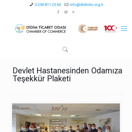
0 256 811 25 63
info@didimto.org.tr
Devlet Hastanesinden Odamıza
Teşekkür Plaketi