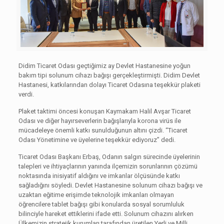
Didim Ticaret Odası geçtiğimiz ay Devlet Hastanesine yoğun
bakım tipi solunum cihazı bağışı gerçekleştirmişti. Didim Devlet
Hastanesi, katkılarından dolayı Ticaret Odasına teşekkür plaketi
verdi.
Plaket taktimi öncesi konuşan Kaymakam Halil Avşar Ticaret
Odası ve diğer hayırseverlerin bağışlarıyla korona virüs ile
mücadeleye önemli katkı sunulduğunun altını çizdi. “Ticaret
Odası Yönetimine ve üyelerine teşekkür ediyoruz” dedi.
Ticaret Odası Başkanı Erbaş, Odanın salgın sürecinde üyelerinin
talepleri ve ihtiyaçlarının yanında ilçemizin sorunlarının çözümü
noktasında inisiyatif aldığını ve imkanlar ölçüsünde katkı
sağladığını söyledi. Devlet Hastanesine solunum cihazı bağışı ve
uzaktan eğitime erişimde teknolojik imkanları olmayan
öğrencilere tablet bağışı gibi konularda sosyal sorumluluk
bilinciyle hareket ettiklerini ifade etti. Solunum cihazını alırken
Ülkemizin stratejik kurumları tarafından üretilen Yerli ve Milli