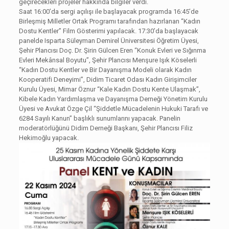
geçirecekleri projeler hakkında bilgiler verdi.
Saat 16:00’da sergi açılışı ile başlayacak programda 16:45’de
Birleşmiş Milletler Ortak Programı tarafından hazırlanan “Kadın
Dostu Kentler” Film Gösterimi yapılacak. 17:30’da başlayacak
panelde Isparta Süleyman Demirel Üniversitesi Öğretim Üyesi,
Şehir Plancısı Doç. Dr. Şirin Gülcen Eren “Konuk Evleri ve Sığınma
Evleri Mekânsal Boyutu”, Şehir Plancısı Menşure Işık Köselerli
“Kadın Dostu Kentler ve Bir Dayanışma Modeli olarak Kadın
Kooperatifi Deneyimi”, Didim Ticaret Odası Kadın Girişimciler
Kurulu Üyesi, Mimar Öznur “Kale Kadın Dostu Kente Ulaşmak”,
Kibele Kadın Yardımlaşma ve Dayanışma Derneği Yönetim Kurulu
Üyesi ve Avukat Özge Çil “Şiddetle Mücadelenin Hukuki Tarafı ve
6284 Sayılı Kanun” başlıklı sunumlarını yapacak. Panelin
moderatörlüğünü Didim Derneği Başkanı, Şehir Plancısı Filiz
Hekimoğlu yapacak.