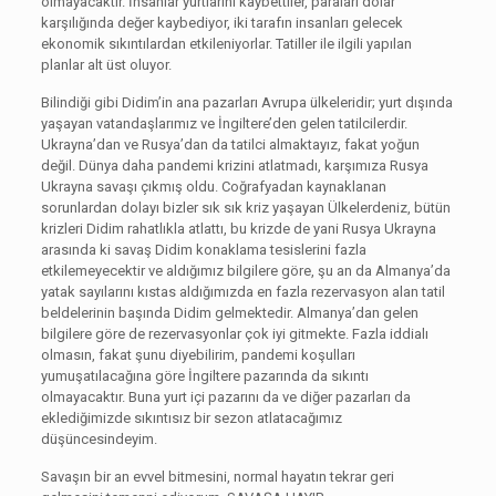
olmayacaktır. İnsanlar yurtlarını kaybettiler, paraları dolar
karşılığında değer kaybediyor, iki tarafın insanları gelecek
ekonomik sıkıntılardan etkileniyorlar. Tatiller ile ilgili yapılan
planlar alt üst oluyor.
Bilindiği gibi Didim’in ana pazarları Avrupa ülkeleridir; yurt dışında
yaşayan vatandaşlarımız ve İngiltere’den gelen tatilcilerdir.
Ukrayna’dan ve Rusya’dan da tatilci almaktayız, fakat yoğun
değil. Dünya daha pandemi krizini atlatmadı, karşımıza Rusya
Ukrayna savaşı çıkmış oldu. Coğrafyadan kaynaklanan
sorunlardan dolayı bizler sık sık kriz yaşayan Ülkelerdeniz, bütün
krizleri Didim rahatlıkla atlattı, bu krizde de yani Rusya Ukrayna
arasında ki savaş Didim konaklama tesislerini fazla
etkilemeyecektir ve aldığımız bilgilere göre, şu an da Almanya’da
yatak sayılarını kıstas aldığımızda en fazla rezervasyon alan tatil
beldelerinin başında Didim gelmektedir. Almanya’dan gelen
bilgilere göre de rezervasyonlar çok iyi gitmekte. Fazla iddialı
olmasın, fakat şunu diyebilirim, pandemi koşulları
yumuşatılacağına göre İngiltere pazarında da sıkıntı
olmayacaktır. Buna yurt içi pazarını da ve diğer pazarları da
eklediğimizde sıkıntısız bir sezon atlatacağımız
düşüncesindeyim.
Savaşın bir an evvel bitmesini, normal hayatın tekrar geri