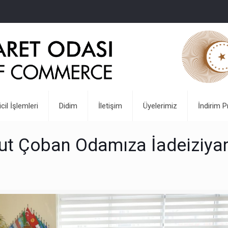
icil İşlemleri
Didim
İletişim
Üyelerimiz
İndirim P
t Çoban Odamıza İadeiziyar