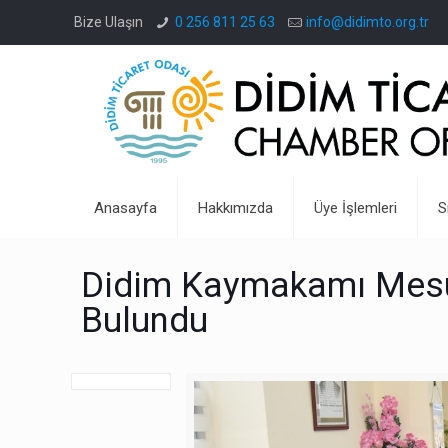
Bize Ulaşın
0 256 811 25 63
info@didimto.org.tr
Anasayfa
Hakkımızda
Üye İşlemleri
S
Didim Kaymakamı Mesu
Bulundu