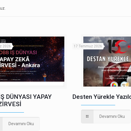
uz.
z 2026
17 Temmuz 2026
İŞ DÜNYASI YAPAY
Desten Yürekle Yazıld
ZİRVESİ
Devamını Oku
Devamını Oku