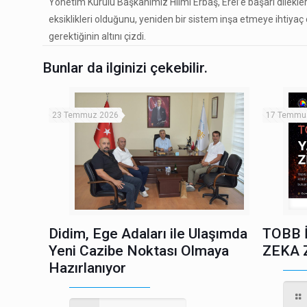
Yönetim Kurulu Başkanımız Hilmi Erbaş, Erel’e başarı dilekleri
eksiklikleri olduğunu, yeniden bir sistem inşa etmeye ihtiyaç o
gerektiğinin altını çizdi.
Bunlar da ilginizi çekebilir.
23 Temmuz 2026
17 Temmu
Didim, Ege Adaları ile Ulaşımda
TOBB 
Yeni Cazibe Noktası Olmaya
ZEKA 
Hazırlanıyor