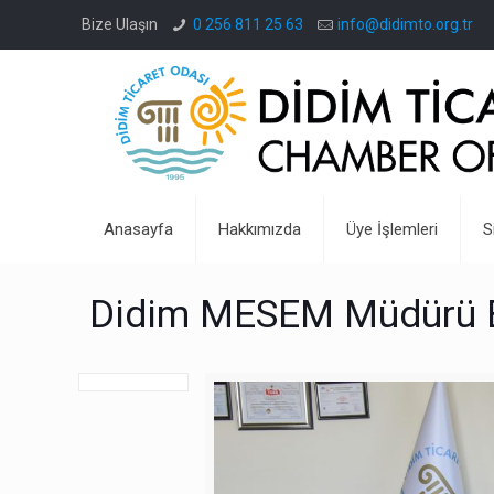
Bize Ulaşın
0 256 811 25 63
info@didimto.org.tr
Anasayfa
Hakkımızda
Üye İşlemleri
S
Didim MESEM Müdürü Er