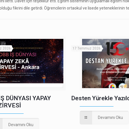
ni iletti. Davet için teşekkür etti. Eğitim sisteminin uygulamalı eğitim n
lduğu fikrini dile getirdi. Öğrencilerin ortaokul ve lisede yeteneklerinin 
z 2026
17 Temmuz 2026
İŞ DÜNYASI YAPAY
Desten Yürekle Yazıld
ZİRVESİ
Devamını Oku
Devamını Oku