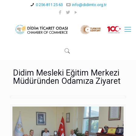
0 256 811 25 63
info@didimto.org.tr
Didim Mesleki Eğitim Merkezi
Müdüründen Odamıza Ziyaret