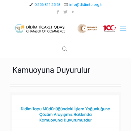
0 256 811 25 63
info@didimto.org.tr
Kamuoyuna Duyurulur