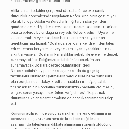
hissettirmemiz gerekmektedir” dedi.
Atilla, alınan tedbirler çerçevesinde daha önce ekonomik
durgunluk dönemlerinde uygulanan Nefes Kredisinin çözüm yolu
olarak Türkiye Odalar ve Borsalar Birliği tarafından yeniden
gündeme getirildiğini belirterek Didim Ticaret Odasının TOBB’dan
bazı taleplerde bulunduğunu söyledi. Nefes kredisini Üyelerine
kullandırmak isteyen Odaların bankalara teminat yatırması
gerektiğini hatırlatarak “Odalardan bir kısmı kendilerinden talep
edilen teminatları yeterli düzeyde karşılayamayacaklardır. Nakit
sıkıntısı yaşayan Odalar imkânsızlıklar sebebi ile üyelerine destek
sunamayabilirler. Birliğimizden talebimiz destek imkanı
sunamayacak Odalara destek olunmasıdır” dedi
Nefes kredisinin uygulanması aşamasında da geçmiş
tecrübelere istinaden işletmelerin vergi dairesine ve bankalara
olan borçlarından dolayı kredi alamadıklarını, İhtiyaç sahibi
ticaret erbabının Borçlarına bakılmaksızın kredilerin verilmesini,
en çok sorun yaşayan sektörlere ve işletmesini kapatmak
durumunda kalan ticaret erbabına da öncelik tanınmasını talep
etti.
Konunun aciliyetini de vurgulayarak hem nefes kredisinin ana
çerçevesi oluşturulurken hem de kredilerin dağıtılması
aşamasında taleplerinin dikkate alınmasının önemli olduğunu