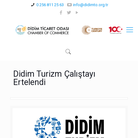
0 256 811 25 63
info@didimto.org.tr
Didim Turizm Çalıştayı
Ertelendi