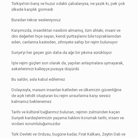
Türkiye’nin barış ve huzur odaklı çabalarıysa, ne yazık ki, pek çok
ülkede karşılık görmedi
Buradan tekrar sesleniyoruz
Karşımızda, insanlıktan nasibini almamış, tüm ahlaki, insani ve
dini değerleri hiçe sayan, kendi yurttaşlarını bile topraklarından
eden, canlarına kasteden, zihniyete sahip bir rejim bulunuyor
Suriye’yi her geçen gün daha da ağır bir yıkıma sürüklüyor
İşte rejim güçleri son olarak da, yapılan anlaşmalara uymayarak,
askerlerimizi kalleşçe pusuya düşürdü
Bu saldırı, asla kabul edilemez
Dolayısıyla, masum insanları katleden ve ülkemizin güvenliğine
de açık tehdit oluşturan bu rejim unsurlarına karşı sessiz
kalmamız beklenemez
Tarihi ve kültürel bağlarımız bulunan, rejimin zulmünden kaçan
Suriyeli kardeşlerimizin yaşama hakkını korumak tarihi, insanı ve
vicdani sorumluluğumuzdur
Türk Devleti ve Ordusu, bugüne kadar, Fırat Kalkanı, Zeytin Dalı ve