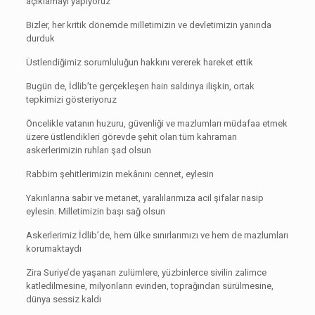
açıklamayı yapıyoruz
Bizler, her kritik dönemde milletimizin ve devletimizin yanında
durduk
Üstlendiğimiz sorumluluğun hakkını vererek hareket ettik
Bugün de, İdlib’te gerçekleşen hain saldırıya ilişkin, ortak
tepkimizi gösteriyoruz
Öncelikle vatanın huzuru, güvenliği ve mazlumları müdafaa etmek
üzere üstlendikleri görevde şehit olan tüm kahraman
askerlerimizin ruhları şad olsun
Rabbim şehitlerimizin mekânını cennet, eylesin
Yakınlarına sabır ve metanet, yaralılarımıza acil şifalar nasip
eylesin. Milletimizin başı sağ olsun
Askerlerimiz İdlib’de, hem ülke sınırlarımızı ve hem de mazlumları
korumaktaydı
Zira Suriye’de yaşanan zulümlere, yüzbinlerce sivilin zalimce
katledilmesine, milyonların evinden, toprağından sürülmesine,
dünya sessiz kaldı