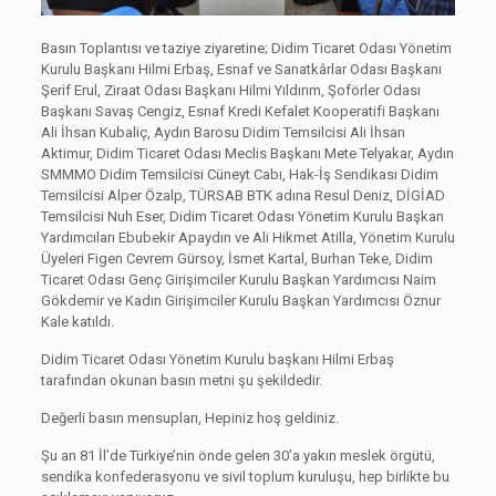
Basın Toplantısı ve taziye ziyaretine; Didim Ticaret Odası Yönetim
Kurulu Başkanı Hilmi Erbaş, Esnaf ve Sanatkârlar Odası Başkanı
Şerif Erul, Ziraat Odası Başkanı Hilmi Yıldırım, Şoförler Odası
Başkanı Savaş Cengiz, Esnaf Kredi Kefalet Kooperatifi Başkanı
Ali İhsan Kubaliç, Aydın Barosu Didim Temsilcisi Ali İhsan
Aktimur, Didim Ticaret Odası Meclis Başkanı Mete Telyakar, Aydın
SMMMO Didim Temsilcisi Cüneyt Cabı, Hak-İş Sendikası Didim
Temsilcisi Alper Özalp, TÜRSAB BTK adına Resul Deniz, DİGİAD
Temsilcisi Nuh Eser, Didim Ticaret Odası Yönetim Kurulu Başkan
Yardımcıları Ebubekir Apaydın ve Ali Hikmet Atilla, Yönetim Kurulu
Üyeleri Figen Cevrem Gürsoy, İsmet Kartal, Burhan Teke, Didim
Ticaret Odası Genç Girişimciler Kurulu Başkan Yardımcısı Naim
Gökdemir ve Kadın Girişimciler Kurulu Başkan Yardımcısı Öznur
Kale katıldı.
Didim Ticaret Odası Yönetim Kurulu başkanı Hilmi Erbaş
tarafından okunan basın metni şu şekildedir.
Değerli basın mensupları, Hepiniz hoş geldiniz.
Şu an 81 İl’de Türkiye’nin önde gelen 30’a yakın meslek örgütü,
sendika konfederasyonu ve sivil toplum kuruluşu, hep birlikte bu