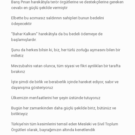
Barış Pınarı harekâtıyla terör örgütlerine ve destekçilerine gereken
cevabı en güçlü şekilde vermiştir
Elbette bu acımasız saldırının sahipleri bunun bedelini
ödeyecektir
“Bahar Kalkanı” harekâtıyla da bu bedeli ödemeye de
başlamışlardır.
Şunu da herkes bilsin ki, biz, her türlü zorluğu aşmasını bilen bir
milletiz
Mevzubahis vatan olunca, tüm siyasi ve fikri ayrılıkları bir tarafta
bırakırız
İşte şimdi de birlik ve beraberlik içinde hareket ediyor, sabır ve
dayanışma gösteriyoruz
Ülkemizin menfaatlerini her şeyin üstünde tutuyoruz
Bugün her zamankinden daha güçlü şekilde biriz, bütünüz ve
birlikteyiz
Türkiye’nin tüm kesimlerini temsil eden Mesleki ve Sivil Toplum
Örgütleri olarak, bayrağımızın altında kenetlendik