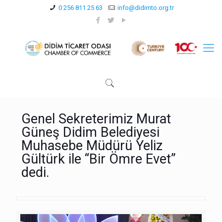
0 256 811 25 63
info@didimto.org.tr
Genel Sekreterimiz Murat
Güneş Didim Belediyesi
Muhasebe Müdürü Yeliz
Gültürk ile “Bir Ömre Evet”
dedi.