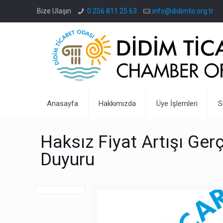
Bize Ulaşın
0 256 811 25 63
info@didimto.org.tr
Anasayfa
Hakkımızda
Üye İşlemleri
S
Haksız Fiyat Artışı Ger
Duyuru