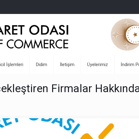
icil İşlemleri
Didim
İletişim
Üyelerimiz
İndirim P
çekleştiren Firmalar Hakkınd