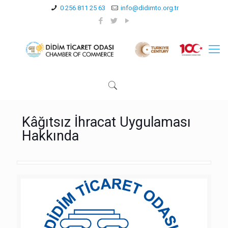
0 256 811 25 63
info@didimto.org.tr
Kâğıtsız İhracat Uygulaması
Hakkında