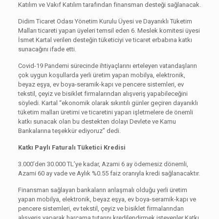
Katılım ve Vakıf Katılım tarafından finansman desteği sağlanacak.
Didim Ticaret Odası Yönetim Kurulu Üyesi ve Dayanıklı Tüketim
Malları ticareti yapan üyeleri temsil eden 6. Meslek komitesi üyesi
İsmet Kartal verilen desteğin tüketiciyi ve ticaret erbabına katkı
sunacağını ifade etti.
Covid-19 Pandemi sürecinde ihtiyaçlarını erteleyen vatandaşların
çok uygun koşullarda yerli üretim yapan mobilya, elektronik,
beyaz eşya, ev boya-seramik-kapı ve pencere sistemleri, ev
tekstil, çeyiz ve bisiklet firmalarından alışveriş yapabileceğini
söyledi. Kartal “ekonomik olarak sıkıntılı günler geçiren dayanıklı
tüketim malları üretimi ve ticaretini yapan işletmelere de önemli
katkı sunacak olan bu destekten dolayı Devlete ve Kamu
Bankalarına teşekkür ediyoruz” dedi.
Katkı Paylı Faturalı Tüketici Kredisi
3.000’den 30.000 TL’ye kadar, Azami 6 ay ödemesiz dönemli,
Azami 60 ay vade ve Aylık %0.55 faiz oranıyla kredi sağlanacaktır.
Finansman sağlayan bankaların anlaşmalı olduğu yerli üretim
yapan mobilya, elektronik, beyaz eşya, ev boya-seramik-kapı ve
pencere sistemleri, ev tekstil, çeyiz ve bisiklet firmalarından
alışveriş yaparak harcama tutarını kredilendirmek isteyenler Katkı