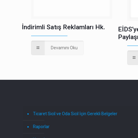
İndirimli Satış Reklamları Hk.
EİDS’y
Paylaş
Devamını Oku
Ticaret Sicil ve Oda Sicil İçin Gerekli Belgeler
Raporlar