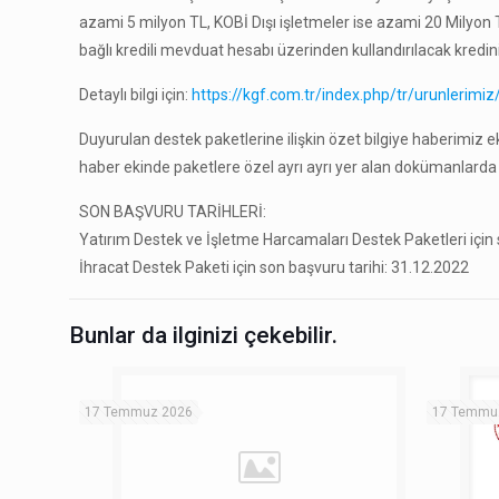
azami 5 milyon TL, KOBİ Dışı işletmeler ise azami 20 Milyon T
bağlı kredili mevduat hesabı üzerinden kullandırılacak kredini
Detaylı bilgi için:
https://kgf.com.tr/index.php/tr/urunlerimi
Duyurulan destek paketlerine ilişkin özet bilgiye haberimiz ekinde
haber ekinde paketlere özel ayrı ayrı yer alan dokümanlarda
SON BAŞVURU TARİHLERİ:
Yatırım Destek ve İşletme Harcamaları Destek Paketleri için 
İhracat Destek Paketi için son başvuru tarihi: 31.12.2022
Bunlar da ilginizi çekebilir.
17 Temmuz 2026
17 Temmu