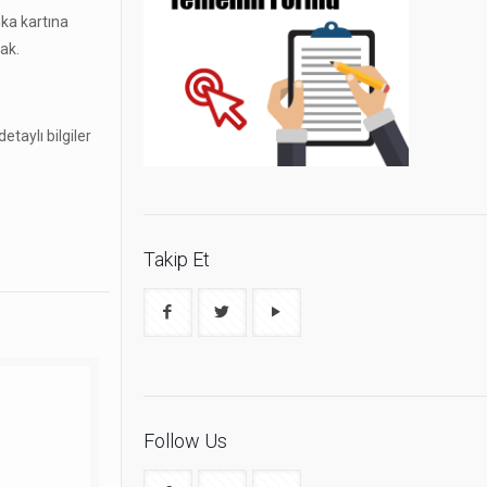
nka kartına
cak.
etaylı bilgiler
Takip Et
Follow Us