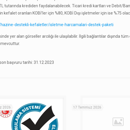
L tutarında krediden faydalanabilecek. Ticari kredi kartları ve Debit/Ba
n kefalet oranları KOBİ’ler için %80, KOBİ Dışı işletmeler için ise %75 ola
z/hazine-destekli-kefaletler/isletme-harcamalari-destek-paketi
 yer alan görseller arcılığı ile ulaşılabilir. İlgili bağlantılar dışında tüm d
 mevcuttur.
son başvuru tarihi: 31.12.2023
z 2026
17 Temmuz 2026