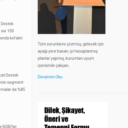
m Destek
r ise 100
nında kefalet
Tüm sorunlarını çözmüş, gelecek için
ayağı yere basan, iyi hesaplanmış
planlar yapmış, kurumları uyum
içerisinde çalışan,
acat Destek
Devamını Oku
tmenin segment
firmalar da %85
e KOBİ’ler