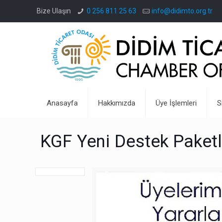
Bize Ulaşın
0 256 811 25 63
info@didimto.org.tr
Anasayfa
Hakkımızda
Üye İşlemleri
S
KGF Yeni Destek Paketl