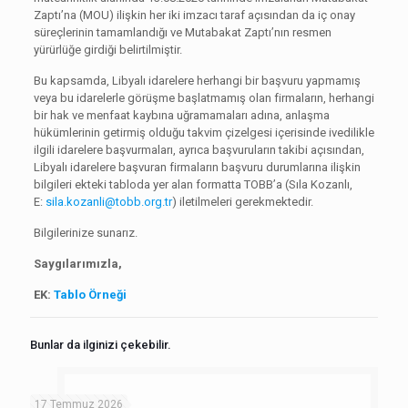
Zaptı’na (MOU) ilişkin her iki imzacı taraf açısından da iç onay
süreçlerinin tamamlandığı ve Mutabakat Zaptı’nın resmen
yürürlüğe girdiği belirtilmiştir.
Bu kapsamda, Libyalı idarelere herhangi bir başvuru yapmamış
veya bu idarelerle görüşme başlatmamış olan firmaların, herhangi
bir hak ve menfaat kaybına uğramamaları adına, anlaşma
hükümlerinin getirmiş olduğu takvim çizelgesi içerisinde ivedilikle
ilgili idarelere başvurmaları, ayrıca başvuruların takibi açısından,
Libyalı idarelere başvuran firmaların başvuru durumlarına ilişkin
bilgileri ekteki tabloda yer alan formatta TOBB’a (Sıla Kozanlı,
E:
sila.kozanli@tobb.org.tr
) iletilmeleri gerekmektedir.
Bilgilerinize sunarız.
Saygılarımızla,
EK:
Tablo Örneği
Bunlar da ilginizi çekebilir.
17 Temmuz 2026