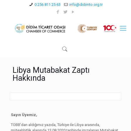
0 256 811 25 63
info@didimto.org.tr
Libya Mutabakat Zaptı
Hakkında
Sayın Üyemiz,
TOBB’dan aldığımız yazıda, Türkiye ile Libya arasında,
müteahhitlik alanında 13.08.2020 tarihinde imzalanan Mutabakat