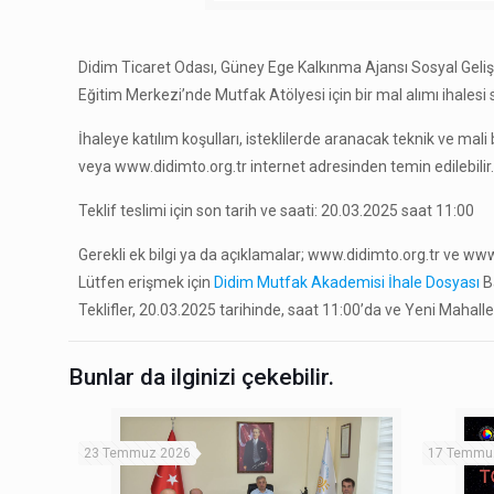
Didim Ticaret Odası, Güney Ege Kalkınma Ajansı Sosyal Gel
Eğitim Merkezi’nde Mutfak Atölyesi için bir mal alımı ihales
İhaleye katılım koşulları, isteklilerde aranacak teknik ve ma
veya www.didimto.org.tr internet adresinden temin edilebilir
Teklif teslimi için son tarih ve saati: 20.03.2025 saat 11:00
Gerekli ek bilgi ya da açıklamalar; www.didimto.org.tr ve www
Lütfen erişmek için
Didim Mutfak Akademisi İhale Dosyası
Ba
Teklifler, 20.03.2025 tarihinde, saat 11:00’da ve Yeni Mahal
Bunlar da ilginizi çekebilir.
23 Temmuz 2026
17 Temmu