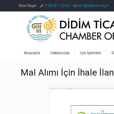
Bize Ulaşın
0 256 811 25 63
info@didimto.org.tr
Anasayfa
Hakkımızda
Üye İşlemleri
S
Mal Alımı İçin İhale İlan