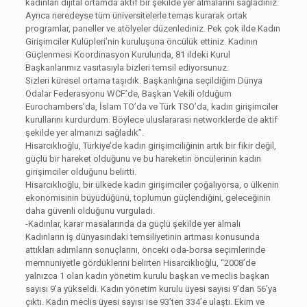
kadınları dijital ortamda aktif bir şekilde yer almalarını sağladınız.
Ayrıca neredeyse tüm üniversitelerle temas kurarak ortak
programlar, paneller ve atölyeler düzenlediniz. Pek çok ilde Kadın
Girişimciler Kulüpleri’nin kuruluşuna öncülük ettiniz. Kadının
Güçlenmesi Koordinasyon Kurulunda, 81 ildeki Kurul
Başkanlarımız vasıtasıyla bizleri temsil ediyorsunuz.
Sizleri küresel ortama taşıdık. Başkanlığına seçildiğim Dünya
Odalar Federasyonu WCF’de, Başkan Vekili olduğum
Eurochambers’da, İslam TO’da ve Türk TSO’da, kadın girişimciler
kurullarını kurdurdum. Böylece uluslararası networklerde de aktif
şekilde yer almanızı sağladık”.
Hisarcıklıoğlu, Türkiye’de kadın girişimciliğinin artık bir fikir değil,
güçlü bir hareket olduğunu ve bu hareketin öncülerinin kadın
girişimciler olduğunu belirtti.
Hisarcıklıoğlu, bir ülkede kadın girişimciler çoğalıyorsa, o ülkenin
ekonomisinin büyüdüğünü, toplumun güçlendiğini, geleceğinin
daha güvenli olduğunu vurguladı.
-Kadınlar, karar masalarında da güçlü şekilde yer almalı
Kadınların iş dünyasındaki temsiliyetinin artması konusunda
attıkları adımların sonuçlarını, önceki oda-borsa seçimlerinde
memnuniyetle gördüklerini belirten Hisarcıklıoğlu, “2008’de
yalnızca 1 olan kadın yönetim kurulu başkan ve meclis başkan
sayısı 9’a yükseldi. Kadın yönetim kurulu üyesi sayısı 9’dan 56’ya
çıktı. Kadın meclis üyesi sayısı ise 93’ten 334’e ulaştı. Ekim ve