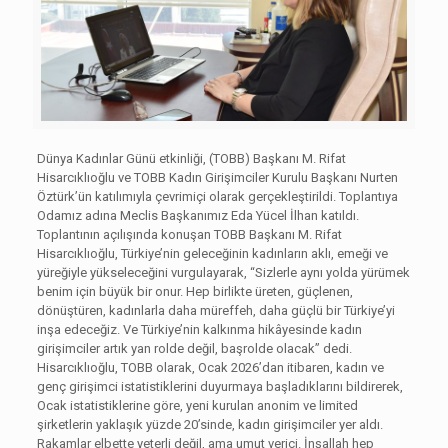
Dünya Kadınlar Günü etkinliği, (TOBB) Başkanı M. Rifat
Hisarcıklıoğlu ve TOBB Kadın Girişimciler Kurulu Başkanı Nurten
Öztürk’ün katılımıyla çevrimiçi olarak gerçekleştirildi. Toplantıya
Odamız adına Meclis Başkanımız Eda Yücel İlhan katıldı.
Toplantının açılışında konuşan TOBB Başkanı M. Rifat
Hisarcıklıoğlu, Türkiye’nin geleceğinin kadınların aklı, emeği ve
yüreğiyle yükseleceğini vurgulayarak, “Sizlerle aynı yolda yürümek
benim için büyük bir onur. Hep birlikte üreten, güçlenen,
dönüştüren, kadınlarla daha müreffeh, daha güçlü bir Türkiye’yi
inşa edeceğiz. Ve Türkiye’nin kalkınma hikâyesinde kadın
girişimciler artık yan rolde değil, başrolde olacak” dedi.
Hisarcıklıoğlu, TOBB olarak, Ocak 2026’dan itibaren, kadın ve
genç girişimci istatistiklerini duyurmaya başladıklarını bildirerek,
Ocak istatistiklerine göre, yeni kurulan anonim ve limited
şirketlerin yaklaşık yüzde 20’sinde, kadın girişimciler yer aldı.
Rakamlar elbette yeterli değil, ama umut verici. İnşallah hep