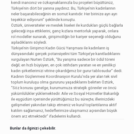
kendi inancınız ve özkaynaklarınızla bu projeleri büyüttünüz,
Türkiye’nin dört bir yanına yaydınız. Bu, Türkiye’nin kadınlarının
neler başarabileceğinin en somut kanıtıdır. Her birinize ayrı ayrı
teşekkür ediyorum” şeklinde konuştu.
Öztürk, üniversiteler ve meslek liseleri ile kurdukları güçlü bağlarla
geleceği inşa ettiklerini, genç kızlara mentorluk yaparak, onlara
rol modeller sunarak, girişimciliğin bir kariyer seçeneği olduğunu
aşıladıklarını söyledi.
Türkiye’nin Girişimci Kadın Gücü Yarışması ile kadınların iş
dünyasındaki gerçek potansiyelini tüm Türkiye’ye kanıtladıklarını
vurgulayan Nurten Öztürk, “Bu yarışma sadece bir ödül töreni
değil; en hızlı büyüyen, en çok istihdam yaratan ve en yenilikçi
kadın şirketlerimizi vitrine çıkardığımız bir gurur tablosudur” dedi.
Kadının Güçlenmesi Koordinasyon Kurulu’nda yer alan tek sivil
toplum kuruluşu olma gururunu yaşadıklarını belirten Öztürk,
“Söz konusu genelge, kurumumuza stratejik görevler ve öncü
yükümlülükler yüklemektedir. Aile ve Sosyal Hizmetler Bakanlığı
ile eşgüdüm içerisinde yürüttüğümüz bu süreçte; illerinizdeki
gelişmeleri yakından takip etmeniz ve kurul toplantılarına aktif
katılım sağlamanız, hedeflerimize ulaşmamız açısından büyük
önem arz etmektedir” ifadelerini kullandı.
Bunlar da ilginizi çekebilir.