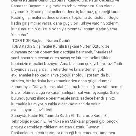
Dünya Kadınlar Gününüzü tekrar kutluyorum. Kadir Gecenizi ve
Ramazan Bayramınızı şimdiden tebrik ediyorum. Son olarak
diyorum ki; Kadın girişimciler sadece iş kurmaz, geleceği kurar.
Kadın girişimciler sadece üretmez, toplumu dönüştürür. Güçlü
kadın girişimciler varsa, daha güçlü bir Türkiye vardır. Sözlerimi,
kurulumuzun o güzel sloganıyla bitirmek isterim: Kadın Varsa
Yarın Var”
-TOBB KGK Başkanı Nurten Öztürk
TOBB Kadın Girişimciler Kurulu Başkanı Nurten Öztürk de
dünyanın zor bir dönemden geçtiğini belirterek, “Maalesef
yanıbaşımızda ceryan eden savaş ve küresel belirsizlikler
hepimizin moralini bozuyor. Ama biz şunu çok iyi biliyoruz: Tarih
boyunca savaşlardan, afetlerden ve krizlerden en çok
etkilenenler hep kadınlar ve çocuklar oldu. İşte tam da bu
yüzden, biz kadınlar her zamankinden daha güçlü durmak
zorundayız. Dünya karışık olabilir ama bizim ışığımız sönmemeli.
Bizler, olumsuzluğa ve karamsarlığa fırsat vermeyeceğiz. Sizler
bulunduğunuz illerde birer meşalesiniz; sadece kendi işinizi
kurmakla kalmıyor, o ışıkla diğer kadınların da yolunu
aydınlatıyorsunuz” dedi.
Sanayide Kadın Eli, Tarımda Kadın Eli, Turizmde Kadın Eli,
Teknolojide Kadın Eli ve Yükselen Markalar projesi gibi birçok
projeyi gerçekleştirdiklerini anlatan Öztürk, “Kıymetli İl
Başkanlarım, hiçbir sponsor desteği beklemeden, tamamen