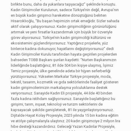
birlikte bunu, daha da yukarılara taşıyacağız” şeklinde konuştu.
Kadın Girişimciler Kurulunun, sadece Türkiye’nin değil, Avrupa’nın
en büyük kadın girişimci hareketine dönüştüğünü belirten
Hisarcıklıoğlu, “Bu başarı hepimizin ortak emeğidir. Sizler sahada
aktif olarak çalışıyorsunuz. Kadın girişimciliğinin görünürlüğünü
artırmak ve yeni fırsatlar kazandırmak için büyük bir özveriyle
görev alıyorsunuz. Türkiye’nin kadın girişimciliği kültürünü ve
ekosistemini güçlendiriyorsunuz. Yaptığınız projelerle, yüz
binlerce kadına dokunuyor, hayatlarını değiştiriyorsunuz” dedi
Kadın Girişimciler Kurulu tarafından hayata geçirilen projelerden
bahseden TOBB Başkanı şunları kaydetti: “Nurten Başkanımızın
liderliğinde başlattığınız, 81 ilde 504 bin kişiye ulaşmış, İşimiz
Temiz projesiyle, ülke genelinde adeta bir hijyen seferberliği
yürütüyorsunuz. Yükselen Markalar Türkiye projesiyle, moda,
tekstil, tasarım, kozmetik ve gıda sektörlerinde faaliyet gösteren
kadın girişimcilerimizin markalaşma yolculuklarına destek
veriyorsunuz. Sanayide Kadın Eli projesiyle, 44 ilde 40 binden
fazla kadına istihdam sağlıyorsunuz. Sanayide başlattığınız bu
girişimi, tarım, inşaat, teknoloji ve turizm sektörlerini de
kapsayacak şekilde genişleterek, 81 ile yaygınlaştırıyorsunuz.
Dijitalde Hayat Kolay Projesiyle, 2025 yılında 15 bin kadına eğitim
ve atölye çalışmalarıyla ulaştınız. 20 kadın girişimciye 2 milyon lira
hibe desteği kazandırdınız. Geleceği Yazan Kadınlar Projesiyle,