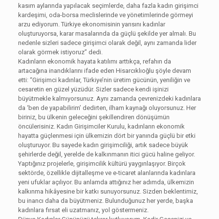
kasım aylarında yapılacak seçimlerde, daha fazla kadın girişimci
kardeşimi, oda-borsa meclislerinde ve yönetimlerinde görmeyi
arzu ediyorum. Türkiye ekonomisinin yarısını kadınlar
oluşturuyorsa, karar masalarında da güçlü şekilde yer almalı. Bu
nedenle sizleri sadece girişimci olarak değil, aynı zamanda lider
olarak görmek istiyoruz” dedi.
Kadınların ekonomik hayata katılımı arttıkça, refahın da
artacağına inandıklarını ifade eden Hisarcıklıoğlu şöyle devam
etti: “Girişimci kadınlar, Türkiye’nin üretim gücünün, yeniliğin ve
cesaretin en güzel yüzüdür. Sizler sadece kendi işinizi
büyütmekle kalmıyorsunuz. Aynı zamanda çevrenizdeki kadınlara
da ‘ben de yapabilirim’ dedirten, ilham kaynağı oluyorsunuz. Her
biriniz, bu ülkenin geleceğini şekillendiren dönüşümün
öncülerisiniz. Kadın Girişimciler Kurulu, kadınların ekonomik
hayatta güçlenmesi için ülkemizin dört bir yanında güçlü bir etki
oluşturuyor. Bu sayede kadın girişimciliği, artık sadece büyük
şehirlerde değil, yerelde de kalkınmanın itici gücü haline geliyor.
Yaptığınız projelerle, girişimcilik kültürü yaygınlaşıyor. Birçok
sektörde, özellikle dijitalleşme ve e-ticaret alanlarında kadınlara
yeni ufuklar açılıyor. Bu anlamda attığınız her adımda, ülkemizin
kalkınma hikâyesine bir katkı sunuyorsunuz. Sizden beklentimiz,
bu inancı daha da büyütmeniz. Bulunduğunuz her yerde, başka
kadınlara fırsat eli uzatmanız, yol göstermeniz.