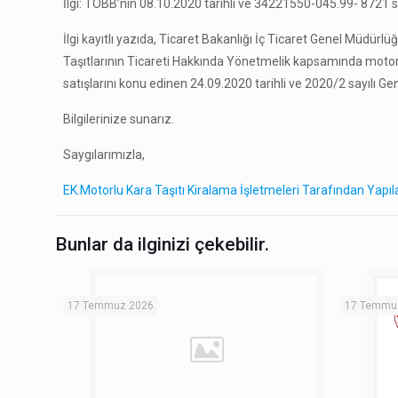
İlgi: TOBB’nin 08.10.2020 tarihli ve 34221550-045.99- 8721 sa
İlgi kayıtlı yazıda, Ticaret Bakanlığı İç Ticaret Genel Müdürl
Taşıtlarının Ticareti Hakkında Yönetmelik kapsamında motorlu
satışlarını konu edinen 24.09.2020 tarihli ve 2020/2 sayılı G
Bilgilerinize sunarız.
Saygılarımızla,
EK.Motorlu Kara Taşıtı Kiralama İşletmeleri Tarafından Yapı
Bunlar da ilginizi çekebilir.
17 Temmuz 2026
17 Temmu