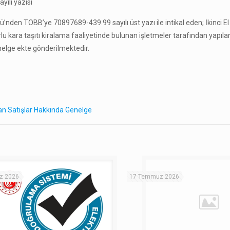
yılı yazısı
üğü’nden TOBB’ye 70897689-439.99 sayılı üst yazı ile intikal eden; İkinci E
 kara taşıtı kiralama faaliyetinde bulunan işletmeler tarafından yapılan
enelge ekte gönderilmektedir.
lan Satışlar Hakkında Genelge
z 2026
17 Temmuz 2026