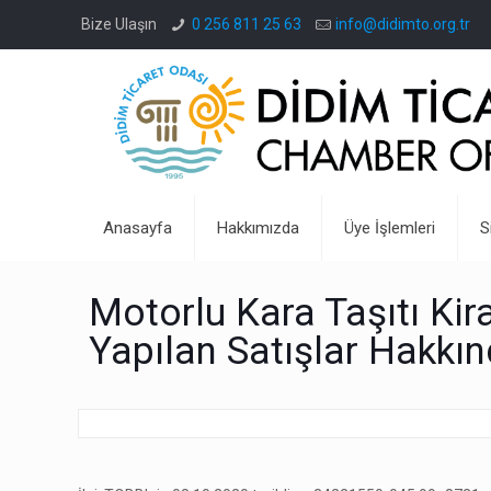
Bize Ulaşın
0 256 811 25 63
info@didimto.org.tr
Anasayfa
Hakkımızda
Üye İşlemleri
S
Motorlu Kara Taşıtı Kir
Yapılan Satışlar Hakkı