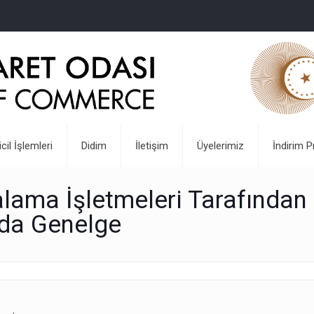
icil İşlemleri
Didim
İletişim
Üyelerimiz
İndirim P
alama İşletmeleri Tarafından
nda Genelge