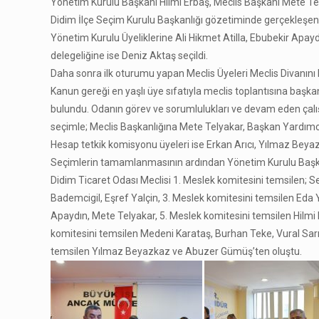
Yönetim Kurulu Başkanı Hilmi Erbaş, Meclis Başkanı Mete Te
Didim İlçe Seçim Kurulu Başkanlığı gözetiminde gerçekleşen
Yönetim Kurulu Üyeliklerine Ali Hikmet Atilla, Ebubekir Apay
delegeliğine ise Deniz Aktaş seçildi.
Daha sonra ilk oturumu yapan Meclis Üyeleri Meclis Divanını b
Kanun gereği en yaşlı üye sıfatıyla meclis toplantısına başka
bulundu. Odanın görev ve sorumlulukları ve devam eden çalışm
seçimle; Meclis Başkanlığına Mete Telyakar, Başkan Yardımcılı
Hesap tetkik komisyonu üyeleri ise Erkan Arıcı, Yılmaz Beya
Seçimlerin tamamlanmasının ardından Yönetim Kurulu Başkanı 
Didim Ticaret Odası Meclisi 1. Meslek komitesini temsilen; Se
Bademcigil, Eşref Yalçin, 3. Meslek komitesini temsilen Eda 
Apaydın, Mete Telyakar, 5. Meslek komitesini temsilen Hilmi 
komitesini temsilen Medeni Karataş, Burhan Teke, Vural Sarı
temsilen Yılmaz Beyazkaz ve Abuzer Gümüş’ten oluştu.