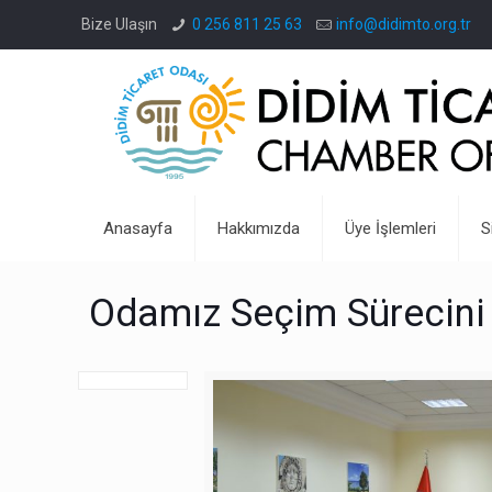
Bize Ulaşın
0 256 811 25 63
info@didimto.org.tr
Anasayfa
Hakkımızda
Üye İşlemleri
S
Odamız Seçim Sürecin