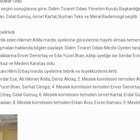
lyakar Oldu
 seçim sonuçlarına göre; Didim Ticaret Odası Yönetim Kurulu Başkanlığın
dın, Celal Gümüş, İsmet Kartal, Burhan Teke ve Meral Bademcigil seçildi
elirledi.
nlık eden Hikmet Atilla meclis üyelerine görevlerinin hayırlı olması teme
aları hakkında bilgiler paylaştı. Didim Ticaret Odası Meclis Üyeleri tar
klarına Enver Demirtaş ve Eda Yücel İlhan, kâtip üyeliğe ise Serdar Ece 
zkaz ve Medeni Karataş oldu.
Hilmi Erbaş meclis üyelerine tebrik ve teşekkürlerini iletti.
rdar Ece, Ali Hikmet Atilla, Deniz Aktaş, 2. Meslek komitesini temsilen A
Yücel İlhan, Serhat Cengiz, 4. Meslek komitesini temsilen Enver Demirta
Erbaş, Celal Gümüş, 6. Meslek komitesini temsilen İsmet Kartal, Erdal Gü
aslan, 8. Meslek komitesini temsilen Erkan Arıcı, Evren Kamacı, 9. Mesle