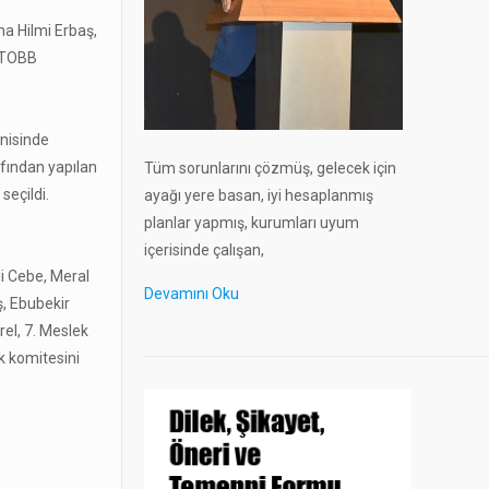
a Hilmi Erbaş,
. TOBB
nnisinde
afından yapılan
Tüm sorunlarını çözmüş, gelecek için
seçildi.
ayağı yere basan, iyi hesaplanmış
planlar yapmış, kurumları uyum
içerisinde çalışan,
li Cebe, Meral
Devamını Oku
ş, Ebubekir
rel, 7. Meslek
k komitesini