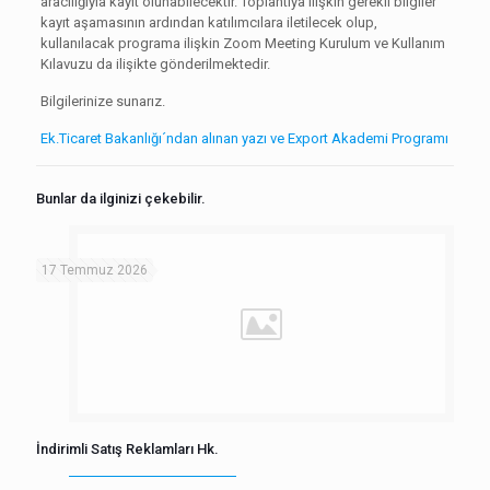
aracılığıyla kayıt olunabilecektir. Toplantıya ilişkin gerekli bilgiler
kayıt aşamasının ardından katılımcılara iletilecek olup,
kullanılacak programa ilişkin Zoom Meeting Kurulum ve Kullanım
Kılavuzu da ilişikte gönderilmektedir.
Bilgilerinize sunarız.
Ek.Ticaret Bakanlığı´ndan alınan yazı ve Export Akademi Programı
Bunlar da ilginizi çekebilir.
17 Temmuz 2026
İndirimli Satış Reklamları Hk.