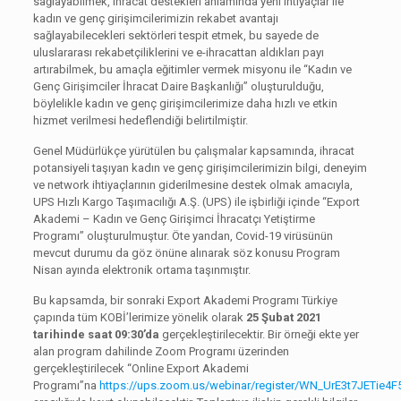
sağlayabilmek, ihracat destekleri anlamında yeni ihtiyaçlar ile
kadın ve genç girişimcilerimizin rekabet avantajı
sağlayabilecekleri sektörleri tespit etmek, bu sayede de
uluslararası rekabetçiliklerini ve e-ihracattan aldıkları payı
artırabilmek, bu amaçla eğitimler vermek misyonu ile “Kadın ve
Genç Girişimciler İhracat Daire Başkanlığı” oluşturulduğu,
böylelikle kadın ve genç girişimcilerimize daha hızlı ve etkin
hizmet verilmesi hedeflendiği belirtilmiştir.
Genel Müdürlükçe yürütülen bu çalışmalar kapsamında, ihracat
potansiyeli taşıyan kadın ve genç girişimcilerimizin bilgi, deneyim
ve network ihtiyaçlarının giderilmesine destek olmak amacıyla,
UPS Hızlı Kargo Taşımacılığı A.Ş. (UPS) ile işbirliği içinde “Export
Akademi – Kadın ve Genç Girişimci İhracatçı Yetiştirme
Programı” oluşturulmuştur. Öte yandan, Covid-19 virüsünün
mevcut durumu da göz önüne alınarak söz konusu Program
Nisan ayında elektronik ortama taşınmıştır.
Bu kapsamda, bir sonraki Export Akademi Programı Türkiye
çapında tüm KOBİ’lerimize yönelik olarak
25 Şubat 2021
tarihinde saat 09:30’da
gerçekleştirilecektir. Bir örneği ekte yer
alan program dahilinde Zoom Programı üzerinden
gerçekleştirilecek “Online Export Akademi
Programı”na
https://ups.zoom.us/webinar/register/WN_UrE3t7JETie4