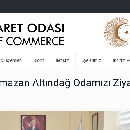
icil İşlemleri
Didim
İletişim
Üyelerimiz
İndirim P
azan Altındağ Odamızı Ziya