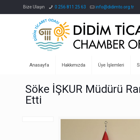
Bize Ulaşın
0 256 811 25 63
info@didimto.org.tr
Anasayfa
Hakkımızda
Üye İşlemleri
S
Söke İŞKUR Müdürü Ram
Etti