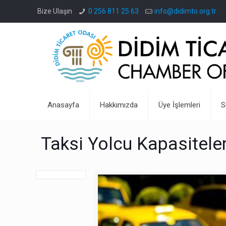
Bize Ulaşın
0 256 811 25 63
info@didimto.org.tr
Anasayfa
Hakkımızda
Üye İşlemleri
S
Taksi Yolcu Kapasitele