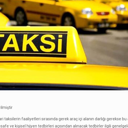
ilmiştir
taksilerin faaliyetleri sırasında gerek araç içi alanın darlığı gerekse bu
fe ve kişisel hijyen tedbirleri açısından alınacak tedbirler ilgili genelgel