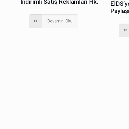
İndirimli Satış Reklamları Hk.
EİDS’y
Paylaş
Devamını Oku