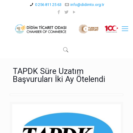
0 256 811 25 63
info@didimto.org.tr
TAPDK Süre Uzatım
Başvuruları İki Ay Ötelendi