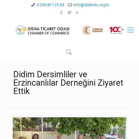
0 256 811 25 63
info@didimto.org.tr
Didim Dersimliler ve
Erzincanlılar Derneğini Ziyaret
Ettik