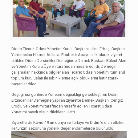
Didim Ticaret Odası Yönetim Kurulu Başkanı Hilmi Erbaş, Başkan
Yardımcıları Hikmet Atilla ve Ebubekir Apaydın ilk olarak ziyaret
ettikleri Didim Dersimliler Derneğinde Dernek Başkanı Bülent Akın
ve Yönetim Kurulu Üyeleri tarafından misafir edildi. Derneğin
çalışmaları hakkında bilgiler alan Ticaret Odası Yönetimi tüm sivil
toplum kuruluşları ile işbirliklerine açık olduklarını hatırlatarak
başarılar diledi.
Geçtiğimiz günlerde Yönetim değişikliği gerçekleştiren Didim
Erzincanlılar Derneğine yapılan ziyarette Dernek Başkanı Cengiz
Eroğlu ve Yönetimi tarafından misafir edilen Ticaret Odası
Yönetimi hayırlı olsun dileklerini iletti.
Ziyaretlerde Kovid-19 un dünya ve Türkiye ve Didim’e olan etkileri
ile turizm sezonuna yönelik değerlendirmelerde bulunuldu.