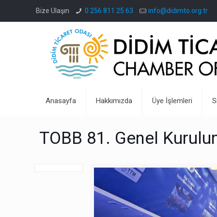
Bize Ulaşın
0 256 811 25 63
info@didimto.org.tr
Anasayfa
Hakkımızda
Üye İşlemleri
S
TOBB 81. Genel Kurulun