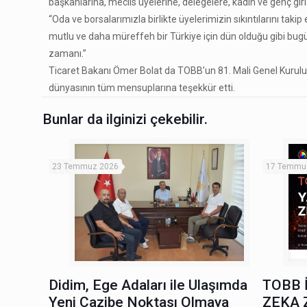
başkanlarına, meclis üyelerine, delegelere, kadın ve genç giri
“Oda ve borsalarımızla birlikte üyelerimizin sıkıntılarını 
mutlu ve daha müreffeh bir Türkiye için dün olduğu gibi bugü
zamanı.”
Ticaret Bakanı Ömer Bolat da TOBB’un 81. Mali Genel Kurulu’n
dünyasının tüm mensuplarına teşekkür etti.
Bunlar da ilginizi çekebilir.
23 Temmuz 2026
17 Temmu
Didim, Ege Adaları ile Ulaşımda
TOBB 
Yeni Cazibe Noktası Olmaya
ZEKA 