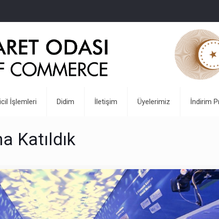
icil İşlemleri
Didim
İletişim
Üyelerimiz
İndirim P
a Katıldık