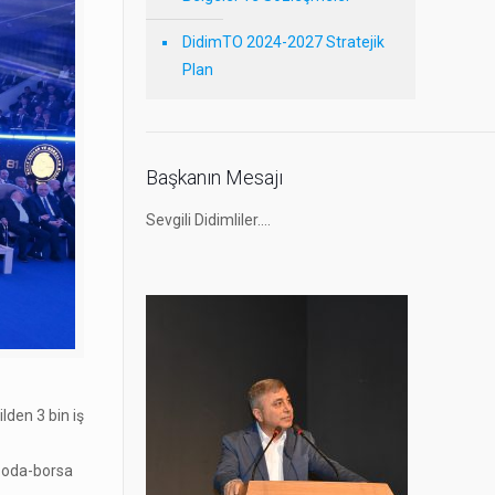
DidimTO 2024-2027 Stratejik
Plan
Başkanın Mesajı
Sevgili Didimliler….
lden 3 bin iş
n oda-borsa