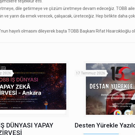
şimcilere teşekkür etti.
takip etmeye, dile getirmeye ve çözüm üretmeye devam edeceğiz. TOBB aile
n ve yarın da emek verecek, çalışacak, üreteceğiz. Hep birlikte daha ço
un hayırlı olmasını dileyerek başta TOBB Başkanı Rifat Hisarcıklıoğlu o
z 2026
17 Temmuz 2026
İŞ DÜNYASI YAPAY
Desten Yürekle Yazıld
ZİRVESİ