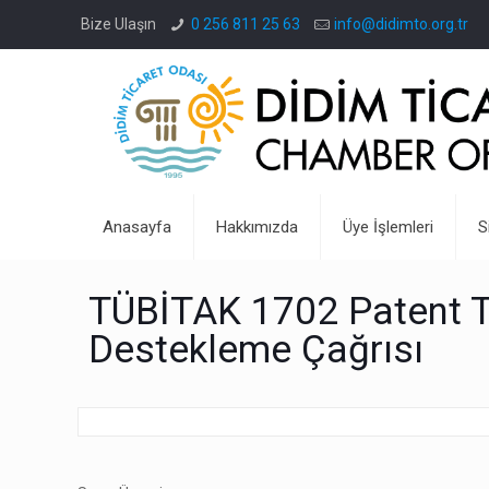
Bize Ulaşın
0 256 811 25 63
info@didimto.org.tr
Anasayfa
Hakkımızda
Üye İşlemleri
S
TÜBİTAK 1702 Patent Ta
Destekleme Çağrısı