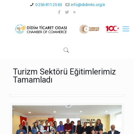
0 256 811 25 63
info@didimto.org.tr
Turizm Sektörü Eğitimlerimiz
Tamamladı