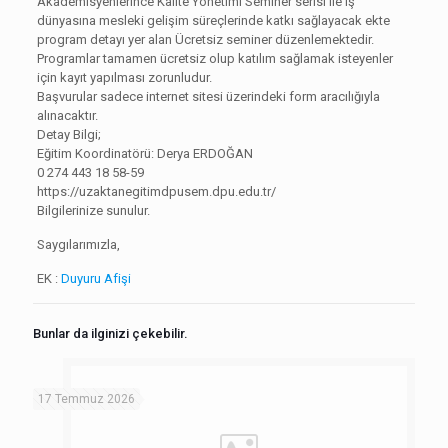
Akademisyenlerince Kalite Yönetimi Seminer serisi ile iş
dünyasına mesleki gelişim süreçlerinde katkı sağlayacak ekte
program detayı yer alan Ücretsiz seminer düzenlemektedir.
Programlar tamamen ücretsiz olup katılım sağlamak isteyenler
için kayıt yapılması zorunludur.
Başvurular sadece internet sitesi üzerindeki form aracılığıyla
alınacaktır.
Detay Bilgi;
Eğitim Koordinatörü: Derya ERDOĞAN
0 274 443 18 58-59
https://uzaktanegitimdpusem.dpu.edu.tr/
Bilgilerinize sunulur.
Saygılarımızla,
EK :
Duyuru Afişi
Bunlar da ilginizi çekebilir.
17 Temmuz 2026