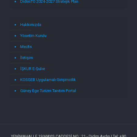
DidimTO 2024-2027 Stratejik Plan
Hakkımızda
Yönetim Kurulu
Meclis
İletişim
İŞKUR E-Şube
KOSGEB Uygulamalı Girişimcilik
Güney Ege Turizm Tanıtım Portal
YENİMAHALLE 19 MAYIS CADDESİ NO : 21 - Didim Aydın | Tel: +90