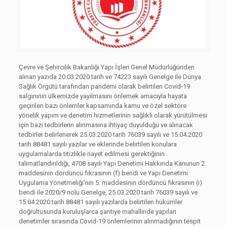
Çevre ve Şehircilik Bakanlığı Yapı İşleri Genel Müdürlüğünden
alınan yazıda 20.03.2020 tarih ve 74223 sayılı Genelge ile Dünya
Sağlık Örgütü tarafından pandemi olarak belirtilen Covid-19
salgınının ülkemizde yayılmasını önlemek amacıyla hayata
geçirilen bazı önlemler kapsamında kamu ve özel sektöre
yönelik yapım ve denetim hizmetlerinin sağlıklı olarak yürütülmesi
için bazı tedbirlerin alınmasına ihtiyaç duyulduğu ve alınacak
tedbirler belirlenerek 25.03.2020 tarih 76039 sayılı ve 15.04.2020
tarih 88481 sayılı yazılar ve eklerinde belirtilen konulara
uygulamalarda titizlikle riayet edilmesi gerektiğinin
talimatlandırıldığı, 4708 sayılı Yapı Denetimi Hakkında Kanunun 2.
maddesinin dördüncü fıkrasının (f) bendi ve Yapı Denetimi
Uygulama Yönetmeliği’nin 5. maddesinin dördüncü fıkrasının (ı)
bendi ile 2020/9 nolu Genelge, 25.03.2020 tarih 76039 sayılı ve
15.04.2020 tarih 88481 sayılı yazılarda belirtilen hükümler
doğrultusunda kuruluşlarca şantiye mahallinde yapılan
denetimler sırasında Covid-19 önlemlerinin alınmadığının tespit