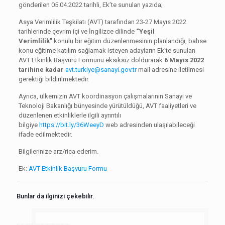
gönderilen 05.04.2022 tarihli, Ek’te sunulan yazıda;
Asya Verimlilik Teşkilatı (AVT) tarafından 23-27 Mayıs 2022
tarihlerinde çevrim içi ve İngilizce dilinde
“Yeşil
Verimlilik”
konulu bir eğitim düzenlenmesinin planlandığı, bahse
konu eğitime katılım sağlamak isteyen adayların Ek’te sunulan
AVT Etkinlik Başvuru Formunu eksiksiz doldurarak
6 Mayıs 2022
tarihine kadar
avt.turkiye@sanayi.gov.tr
mail adresine iletilmesi
gerektiği bildirilmektedir.
Ayrıca, ülkemizin AVT koordinasyon çalışmalarının Sanayi ve
Teknoloji Bakanlığı bünyesinde yürütüldüğü, AVT faaliyetleri ve
düzenlenen etkinliklerle ilgili ayrıntılı
bilgiye
https://bit.ly/36WeeyD
web adresinden ulaşılabileceği
ifade edilmektedir.
Bilgilerinize arz/rica ederim.
Ek:
AVT Etkinlik Başvuru Formu
Bunlar da ilginizi çekebilir.