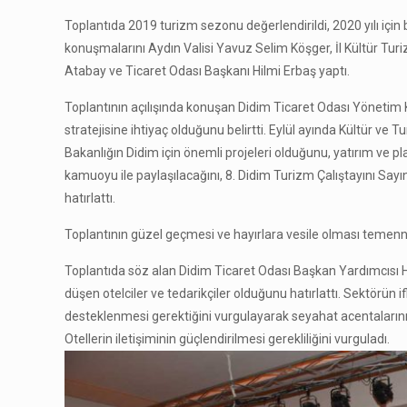
Toplantıda 2019 turizm sezonu değerlendirildi, 2020 yılı için b
konuşmalarını Aydın Valisi Yavuz Selim Köşger, İl Kültür 
Atabay ve Ticaret Odası Başkanı Hilmi Erbaş yaptı.
Toplantının açılışında konuşan Didim Ticaret Odası Yönetim Ku
stratejisine ihtiyaç olduğunu belirtti. Eylül ayında Kültür ve
Bakanlığın Didim için önemli projeleri olduğunu, yatırım ve
kamuoyu ile paylaşılacağını, 8. Didim Turizm Çalıştayını Sayı
hatırlattı.
Toplantının güzel geçmesi ve hayırlara vesile olması temennis
Toplantıda söz alan Didim Ticaret Odası Başkan Yardımcısı Hi
düşen otelciler ve tedarikçiler olduğunu hatırlattı. Sektörün if
desteklenmesi gerektiğini vurgulayarak seyahat acentalarının
Otellerin iletişiminin güçlendirilmesi gerekliliğini vurguladı.