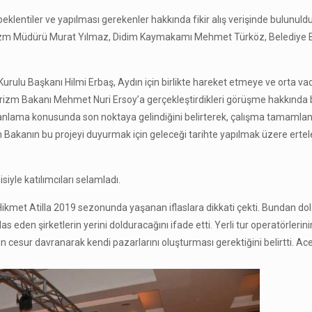
eklentiler ve yapılması gerekenler hakkında fikir alış verişinde bulunuldu.
Turizm Müdürü Murat Yılmaz, Didim Kaymakamı Mehmet Türköz, Belediye 
rulu Başkanı Hilmi Erbaş, Aydın için birlikte hareket etmeye ve orta vad
 Turizm Bakanı Mehmet Nuri Ersoy’a gerçekleştirdikleri görüşme hakkında bi
 planlama konusunda son noktaya gelindiğini belirterek, çalışma tamamla
n Bakanın bu projeyi duyurmak için geleceği tarihte yapılmak üzere ertele
iyle katılımcıları selamladı.
kmet Atilla 2019 sezonunda yaşanan iflaslara dikkati çekti. Bundan dola
las eden şirketlerin yerini dolduracağını ifade etti. Yerli tur operatörlerini
 cesur davranarak kendi pazarlarını oluşturması gerektiğini belirtti. Ac