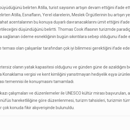
düğünü belirten Atilla, turist sayısının artışın devam ettiğini ifade etti
lirten Atilla, Esnafların, Yerel idarelerin, Meslek Örgütlerinin bu artışın
ahat acentalarının bu konuya duyarlı davranacaklarını ümit ettiğini ifade 
etileceğini düşündüğünü belirtti. Thomas Cook iflasının turizmde parad
ra sağlanan ödeme esnekliğinin bugün sıkıntılara sebep olduğunu ifade et
e teması olan çalışanlar tarafından çok iyi bilinmesi gerektiğini ifade ede
tersiz olanın yatak kapasitesi olduğunu ve günden güne de azaldığını belir
Atilla Konaklama vergisi ve kent kimliğini yansıtmayan hediyelik eşya ürünl
ası temennisi ile konuşmasını tamamladı.
a kazı çalışmaları ve düzenlemeler ile UNESCO kültür mirası başvuruları, a
ın nüfüs hareketliliğine göre düzenlenmesi, turizm tahsisleri, turizmin tü
 bir çok konuda fikir alışverişinde bulunuldu.