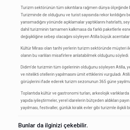
Turizm sektörünün tüm sıkıntılara rağmen dünya ölçeğinde büyü
Turizminde de olduğunu ve turist sayısında rekor kırıldığını be
yansımadığını yönünde açıklamalar yaptıklarını hatırlattı, sey
dahil turizminin tamamen kalkmasa da farklı paketlerle esn
değişikliğine sebep olacağını söyleyen Atilla büyük acentala
Kültür Mirası olan tarihi yerlerin turizm sektöründe müşteri il
olanın bu varlıları misafirlere anlatabilmek olduğunu söyledi.
Didim’de turizmin tüm ögelerinin olduğunu söyleyen Atilla, ye
ve nitelikti otellerin yapılmasını ümit ettiklerini vurguladı. 
görüşlerini ifade ederek turizm sezonunun 365 güne yayılm
Toplantıda kültür ve gastronomi turları, arkeolojik varlıklard
yapıda iyileştirmeler, yerel idarelerin bütçeden aldıkları pay
yayılması, festivaller, günlük kiralık evler gibi turizmle ilişkili
Bunlar da ilginizi çekebilir.