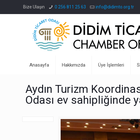
Bize Ulaşın
0 256 811 25 63
info@didimto.org.tr
Anasayfa
Hakkımızda
Üye İşlemleri
S
Aydın Turizm Koordinas
Odası ev sahipliğinde y