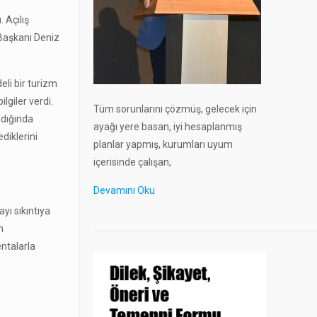
 Açılış
Başkanı Deniz
eli bir turizm
lgiler verdi.
Tüm sorunlarını çözmüş, gelecek için
ndığında
ayağı yere basan, iyi hesaplanmış
diklerini
planlar yapmış, kurumları uyum
içerisinde çalışan,
Devamını Oku
yı sıkıntıya
n
entalarla