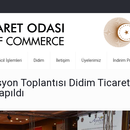
icil İşlemleri
Didim
İletişim
Üyelerimiz
İndirim P
yon Toplantısı Didim Ticare
apıldı