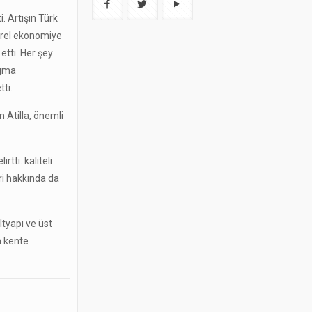
. Artışın Türk
 yerel ekonomiye
etti. Her şey
igma
ti.
n Atilla, önemli
tti. kaliteli
eri hakkında da
ltyapı ve üst
m kente