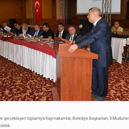
e gerçekleşen toplantıya Kaymakamlar, Belediye Başkanları, İl Müdürler
atıldı.